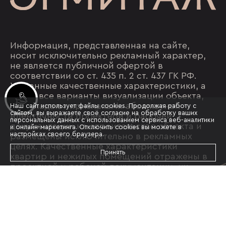
Информация, представленная на сайте,
носит исключительно рекламный характер,
не является публичной офертой в
соответствии со ст. 435 п. 2 ст. 437 ГК РФ.
Указанные качественные характеристики, а
также все варианты визуализации объекта,
Инвестиционные лоты
не обладают признаками абсолютной
Наш сайт использует файлы cookies. Продолжая работу с
сайтом, вы выражаете своё согласие на обработку ваших
идентичности проектной и рабочей
персональных данных с использованием сервиса веб-аналитики
документации на строительство объекта и
и онлайн-маркетинга. Отключить cookies вы можете в
настройках своего браузера.
размещены исключительно в рекламных
целях. Качественные характеристики
Принять
квартир и нежилых помещений отражены в
проектной и рабочей документации, их
необходимо уточнять при обращении в офис
застройщика и подписании
соответствующего договора с
застройщиком. Актуальные условия продаж
можно узнать у менеджеров отдела продаж.