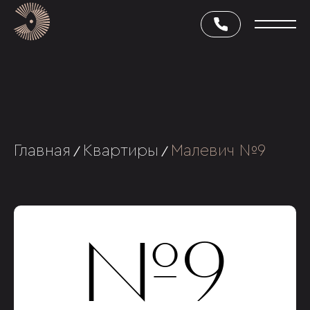
Главная
Квартиры
Малевич №9
/
/
№9