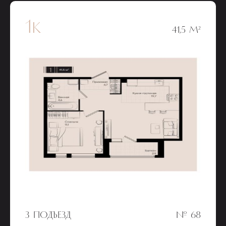
1к
41,5 М²
3 ПОДЪЕЗД
№ 68