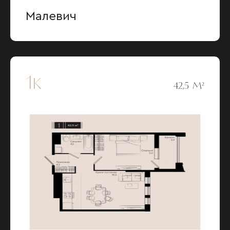
Малевич
1к
42,5 М²