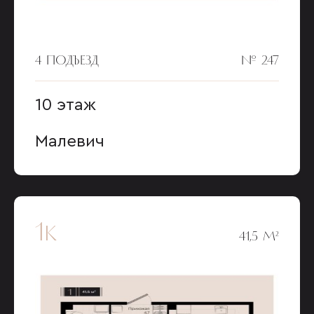
4 ПОДЪЕЗД
№ 247
10 этаж
Малевич
1к
41,5 М²