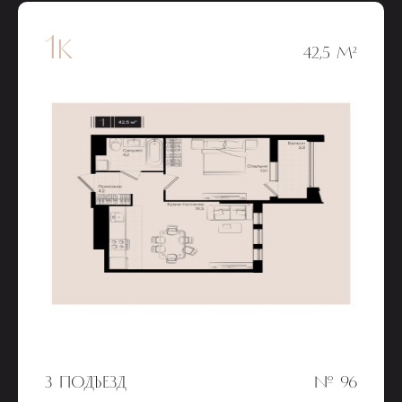
1к
42,5 М²
3 ПОДЪЕЗД
№ 96