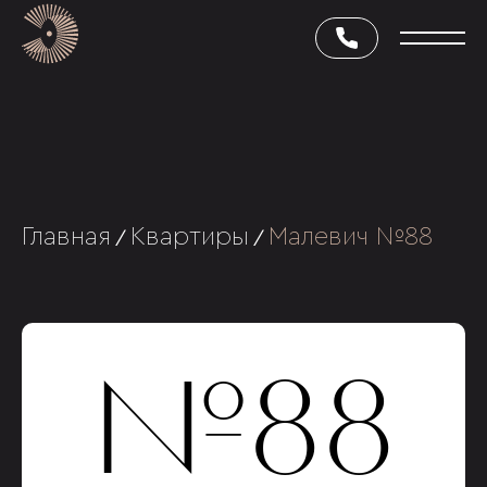
Главная
Квартиры
Малевич №88
/
/
№88