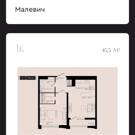
Малевич
1к
45,5 М²