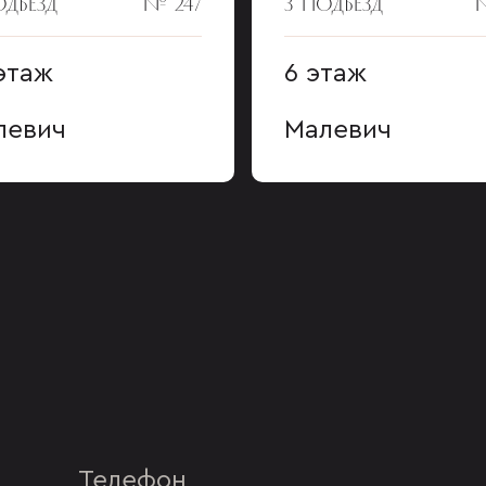
ОДЪЕЗД
№ 247
3 ПОДЪЕЗД
этаж
6 этаж
левич
Малевич
Телефон