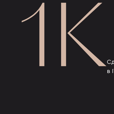
1К
С
в 