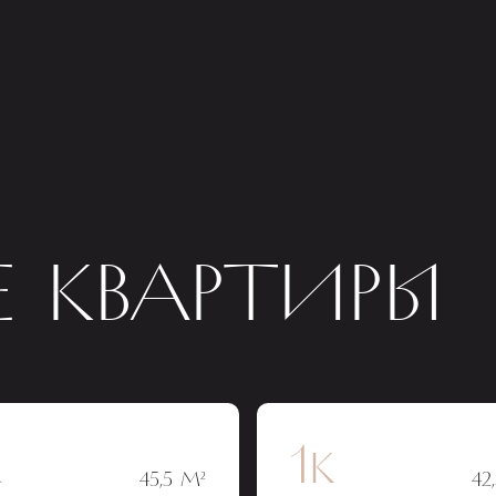
 КВАРТИРЫ
к
1к
45,5 М²
42