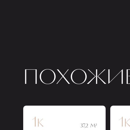
ПОХОЖИЕ
1к
1
37,2 М²