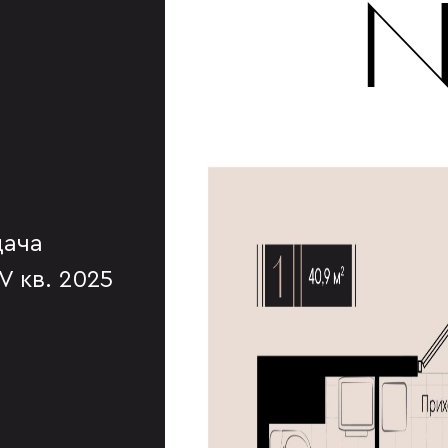
№
дача
IV кв. 2025