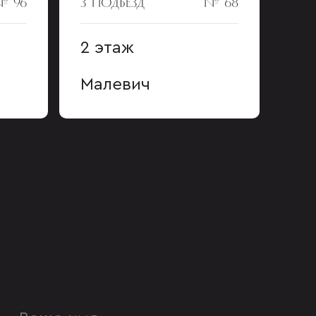
№ 96
3 ПОДЪЕЗД
№ 68
2 этаж
Малевич