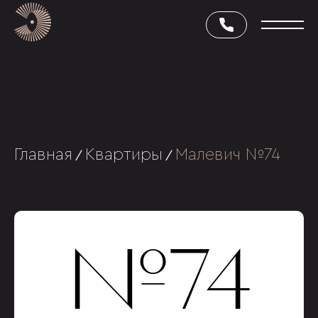
Главная
Квартиры
Малевич №74
/
/
№74