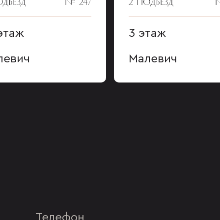
ОДЪЕЗД
№ 247
2 ПОДЪЕЗД
этаж
3 этаж
левич
Малевич
Телефон