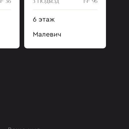
№ 36
3 ПОДЪЕЗД
№ 96
6 этаж
Малевич