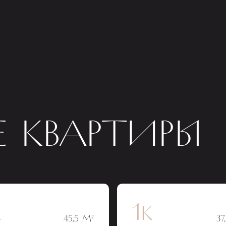
 КВАРТИРЫ
к
1к
45,5 М²
37