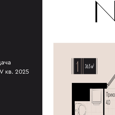
№
дача
IV кв. 2025