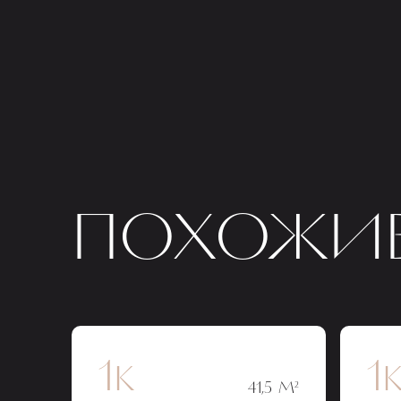
ПОХОЖИЕ
1к
1
41,5 М²