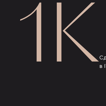
1К
С
в 