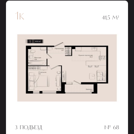
1к
41,5 М²
3 ПОДЪЕЗД
№ 68