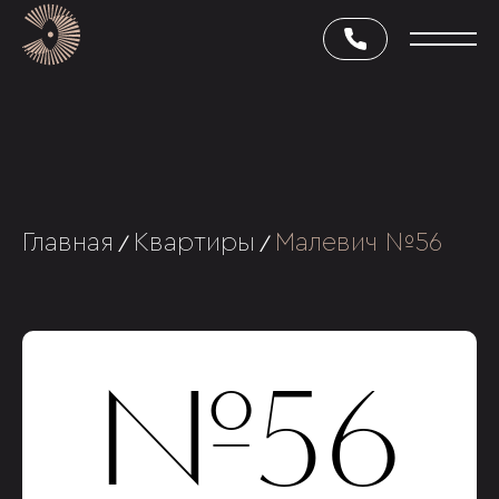
Главная
Квартиры
Малевич №56
/
/
№56