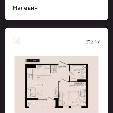
Малевич
1к
37,2 М²