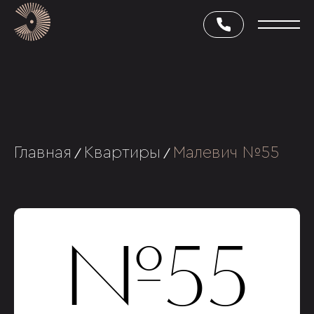
Главная
Квартиры
Малевич №55
/
/
№55