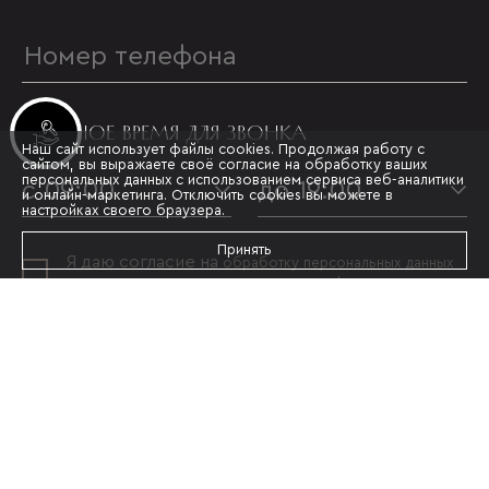
УДОБНОЕ ВРЕМЯ ДЛЯ ЗВОНКА
Инвестиционные лоты
Наш сайт использует файлы cookies. Продолжая работу с
сайтом, вы выражаете своё согласие на обработку ваших
персональных данных с использованием сервиса веб-аналитики
с 09:00
до 19:00
и онлайн-маркетинга. Отключить cookies вы можете в
настройках своего браузера.
Принять
Я даю согласие на
обработку персональных данных
и принимаю условия
политики конфиденциальности
ОТПРАВИТЬ