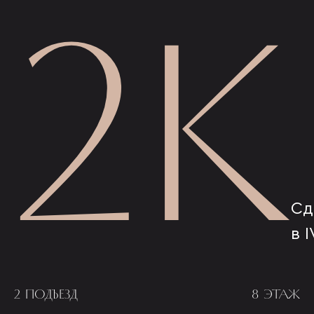
2К
Сд
в I
2 ПОДЪЕЗД
8 ЭТАЖ