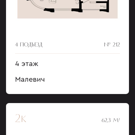
4 ПОДЪЕЗД
№ 212
4 этаж
Малевич
2к
62,3 М²