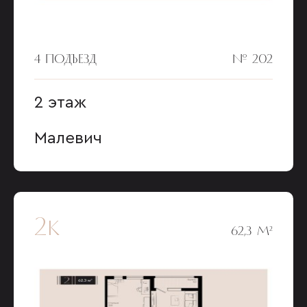
4 ПОДЪЕЗД
№ 202
2 этаж
Малевич
2к
62,3 М²