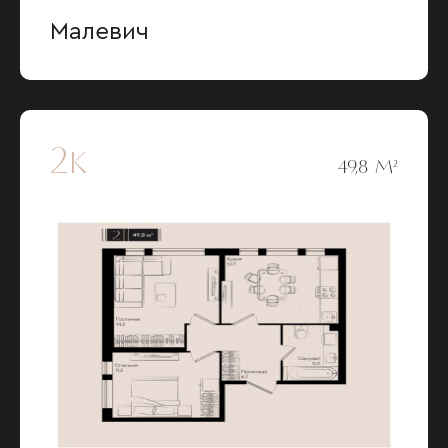
Малевич
2к
49,8 М²