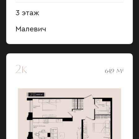
3 этаж
Малевич
2к
64,9 М²