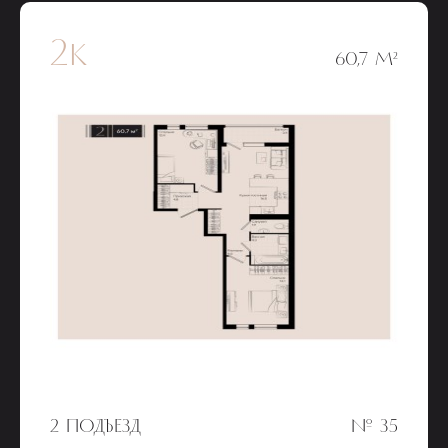
2к
60,7 М²
2 ПОДЪЕЗД
№ 35