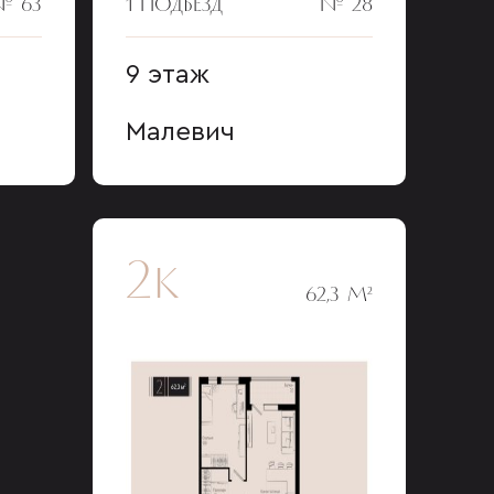
№ 63
1 ПОДЪЕЗД
№ 28
9 этаж
Малевич
2к
62,3 М²