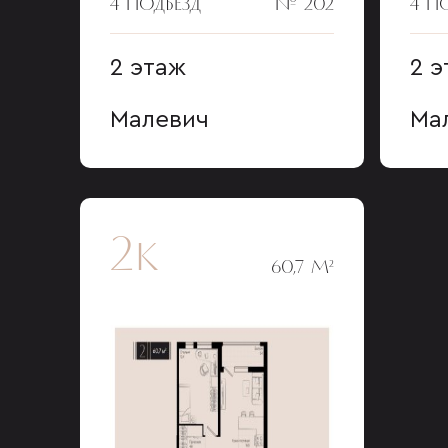
4 ПОДЪЕЗД
№ 202
4 П
2 этаж
2 э
Малевич
Ма
2к
60,7 М²