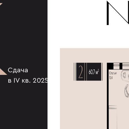
К
№
Сдача
в IV кв. 2025