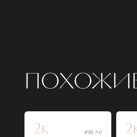
ПОХОЖИЕ
2к
2
49,8 М²