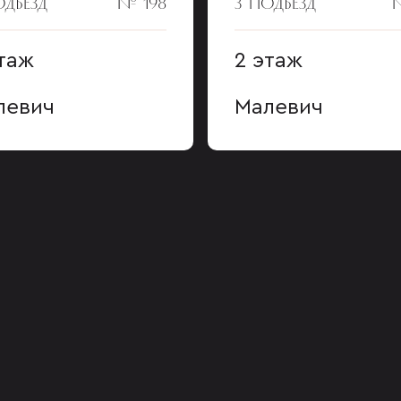
ОДЪЕЗД
№ 198
3 ПОДЪЕЗД
таж
2 этаж
левич
Малевич