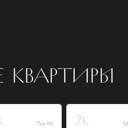
 КВАРТИРЫ
к
2к
75,6 М²
52