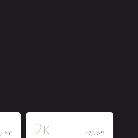
2к
,1 М²
62,3 М²