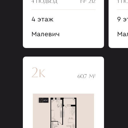
4 ПОДЪЕЗД
№ 212
1 П
4 этаж
9 э
Малевич
Ма
2к
60,7 М²