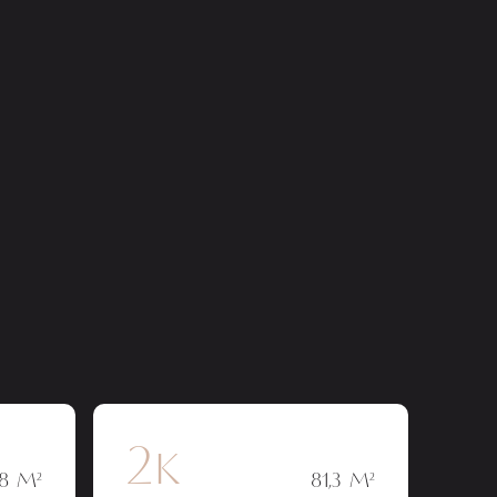
2к
,8 М²
81,3 М²