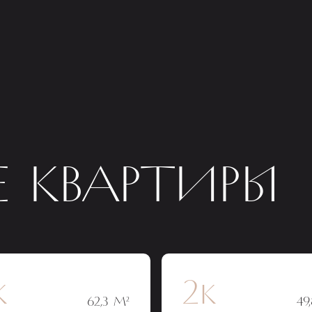
 КВАРТИРЫ
к
2к
62,3 М²
49