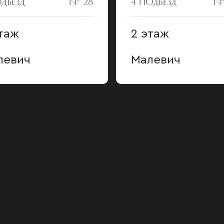
ОДЪЕЗД
№ 28
4 ПОДЪЕЗД
№
таж
2 этаж
левич
Малевич