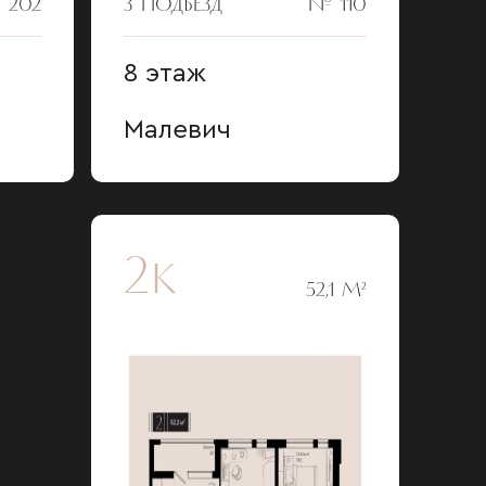
 202
3 ПОДЪЕЗД
№ 110
8 этаж
Малевич
2к
52,1 М²