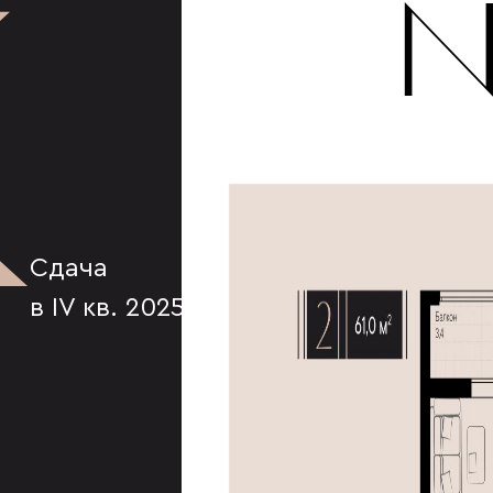
К
№
Сдача
в IV кв. 2025