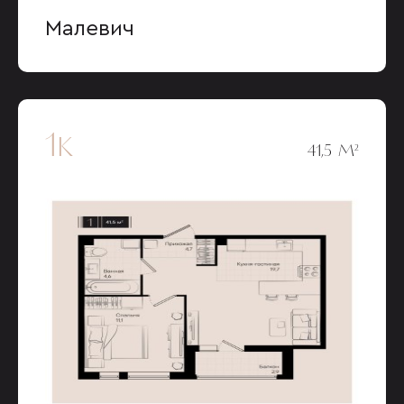
Малевич
1к
41,5 М²