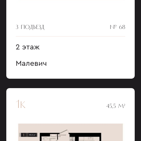
3 ПОДЪЕЗД
№ 68
2 этаж
Малевич
1к
45,5 М²