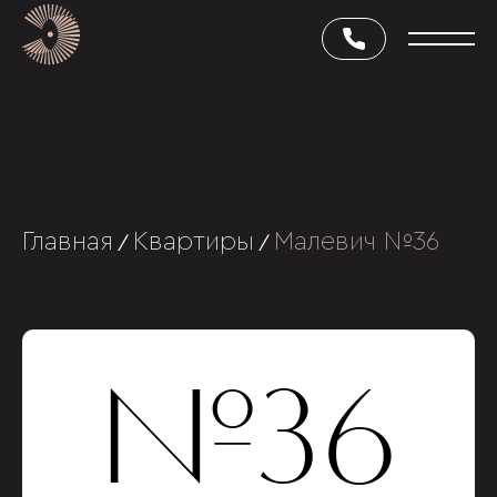
Главная
Квартиры
Малевич №36
/
/
№36