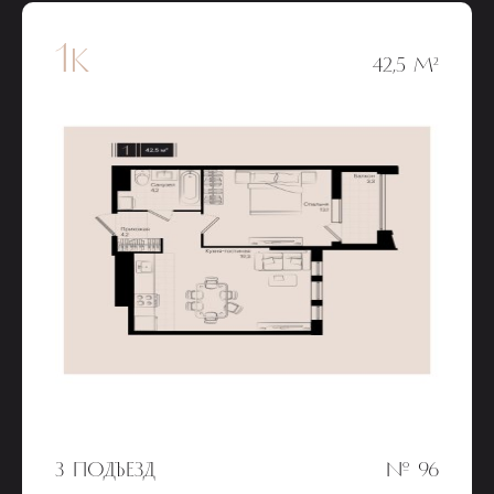
1к
42,5 М²
3 ПОДЪЕЗД
№ 96