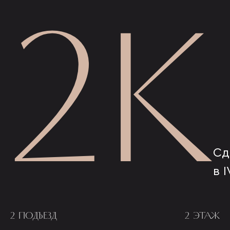
2К
Сд
в I
2 ПОДЪЕЗД
2 ЭТАЖ