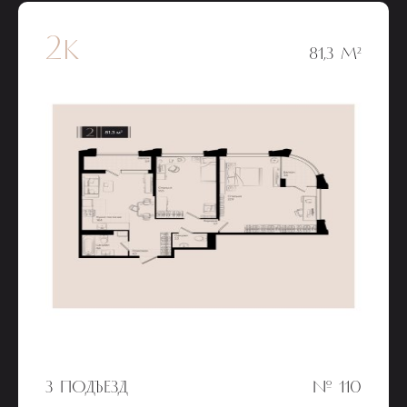
2к
81,3 М²
3 ПОДЪЕЗД
№ 110