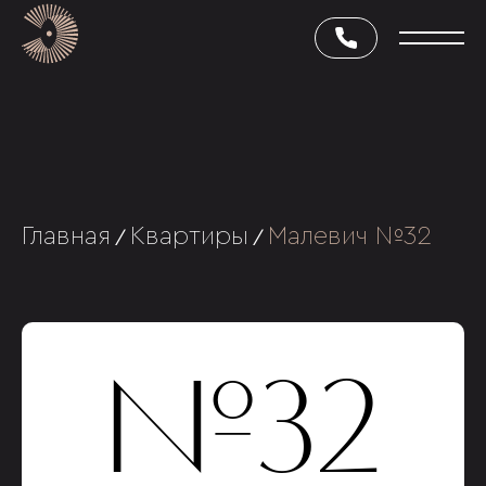
Главная
Квартиры
Малевич №32
/
/
№32