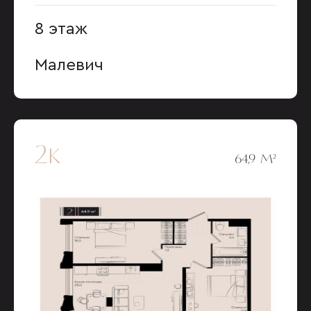
8 этаж
Малевич
2к
64,9 М²