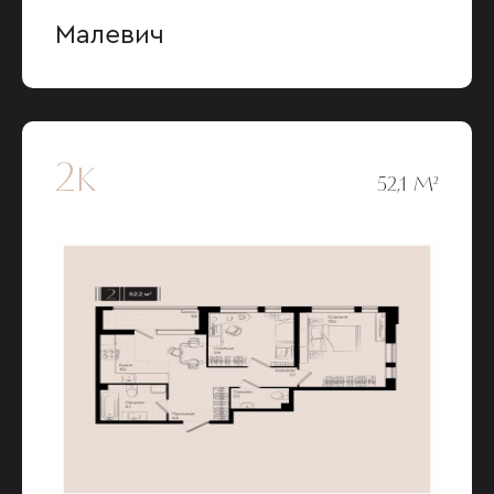
Малевич
2к
52,1 М²