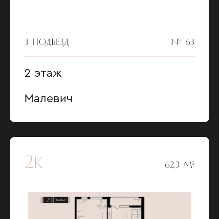
3 ПОДЪЕЗД
№ 63
2 этаж
Малевич
2к
62,3 М²