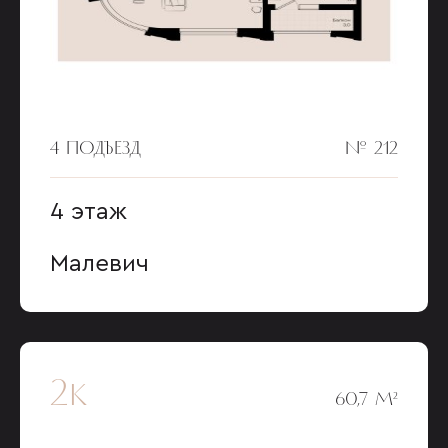
4 ПОДЪЕЗД
№ 212
4 этаж
Малевич
2к
60,7 М²