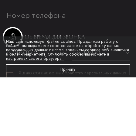
УДОБНОЕ ВРЕМЯ ДЛЯ ЗВОНКА
Инвестиционные лоты
Наш сайт использует файлы cookies. Продолжая работу с
сайтом, вы выражаете своё согласие на обработку ваших
персональных данных с использованием сервиса веб-аналитики
с 09:00
до 19:00
и онлайн-маркетинга. Отключить cookies вы можете в
настройках своего браузера.
Принять
Я даю согласие на
обработку персональных данных
и принимаю условия
политики конфиденциальности
ОТПРАВИТЬ