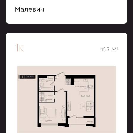
Малевич
1к
45,5 М²