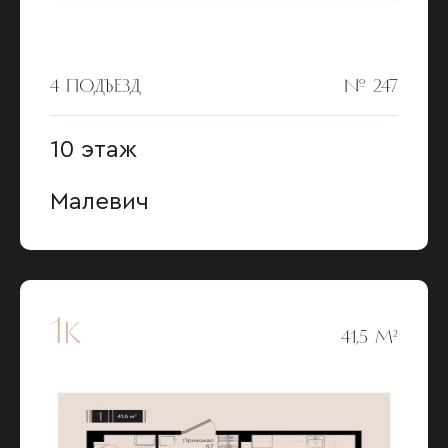
4 ПОДЪЕЗД
№ 247
10 этаж
Малевич
1к
41,5 М²