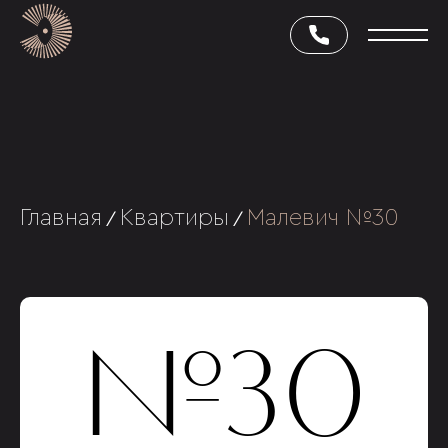
Главная
Квартиры
Малевич №30
/
/
№30