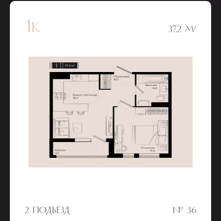
1к
37,2 М²
2 ПОДЪЕЗД
№ 36