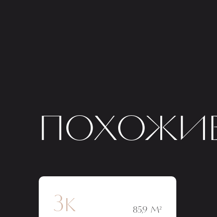
ПОХОЖИЕ
3к
85,9 М²