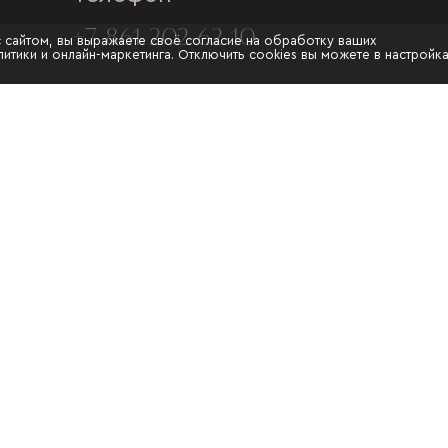
+7 861 202-62-10
с сайтом, вы выражаете своё согласие на обработку ваших
итики и онлайн-маркетинга. Отключить cookies вы можете в настройк
Адрес
Г. КРАСНОДАР, УЛ.МУРАТА
АХЕДЖАКА, 20