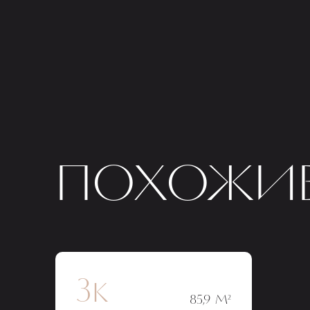
ПОХОЖИЕ
3к
85,9 М²