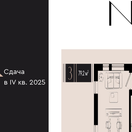
К
№
Сдача
в IV кв. 2025