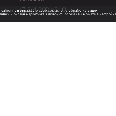
+7 861 202-62-10
с сайтом, вы выражаете своё согласие на обработку ваших
итики и онлайн-маркетинга. Отключить cookies вы можете в настройк
Адрес
Г. КРАСНОДАР, УЛ.МУРАТА
АХЕДЖАКА, 20