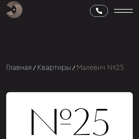
Главная
Квартиры
Малевич №25
/
/
№25