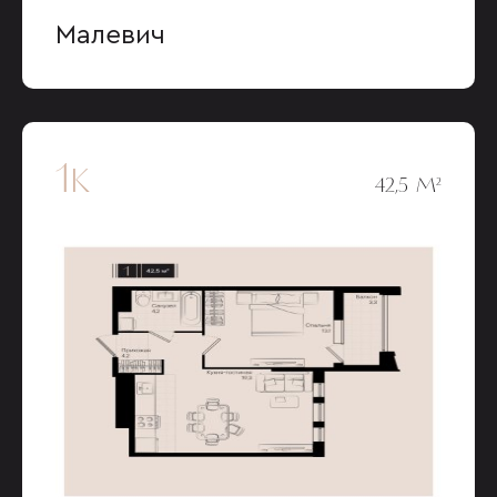
Малевич
1к
42,5 М²