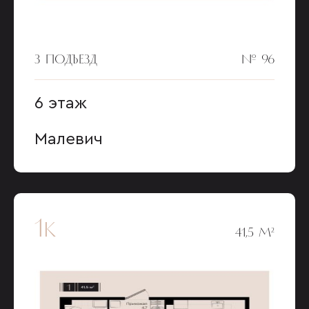
3 ПОДЪЕЗД
№ 96
6 этаж
Малевич
1к
41,5 М²