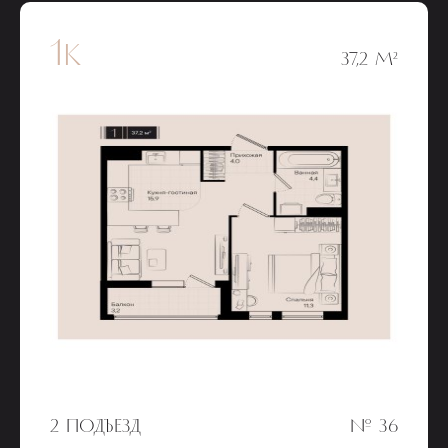
1к
37,2 М²
2 ПОДЪЕЗД
№ 36