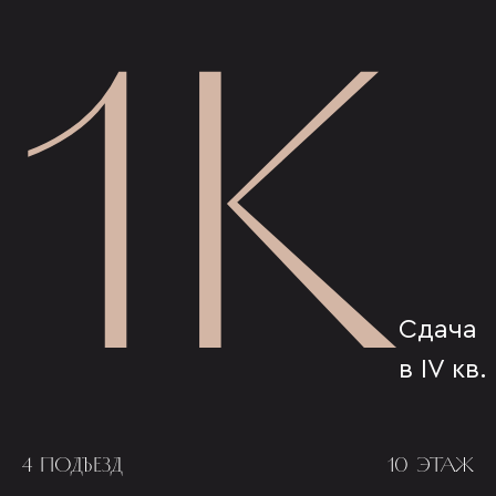
1К
Сдача
в IV кв.
4 ПОДЪЕЗД
10 ЭТАЖ