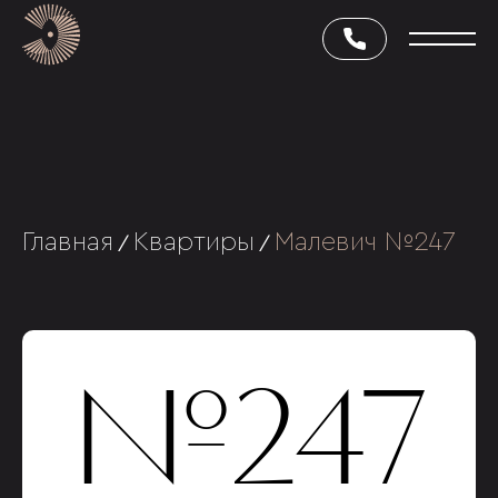
Главная
Квартиры
Малевич №247
/
/
№247