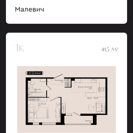
Малевич
1к
41,5 М²