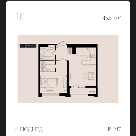
1к
45,5 М²
4 ПОДЪЕЗД
№ 247