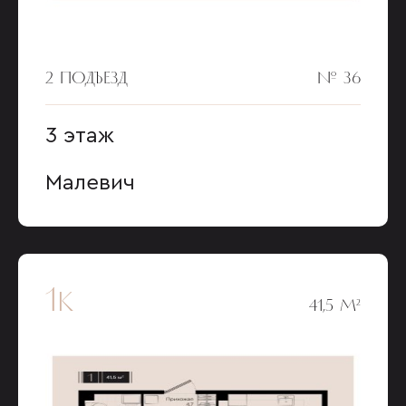
2 ПОДЪЕЗД
№ 36
3 этаж
Малевич
1к
41,5 М²