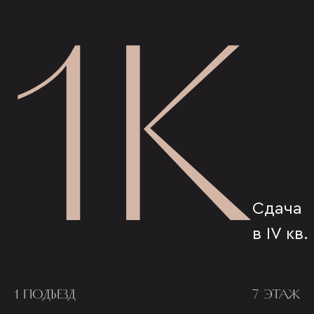
1К
Сдача
в IV кв.
1 ПОДЪЕЗД
7 ЭТАЖ