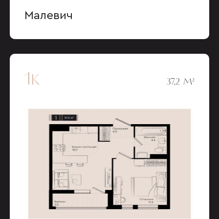
Малевич
1к
37,2 М²