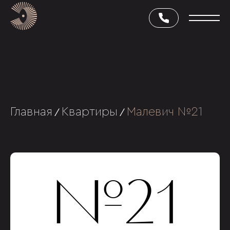
Главная
Квартиры
Малевич №21
/
/
№21