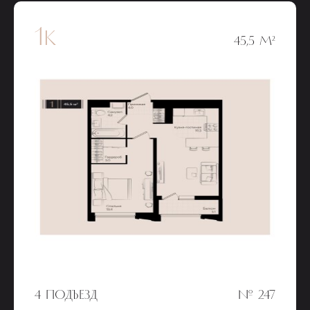
1к
45,5 М²
4 ПОДЪЕЗД
№ 247