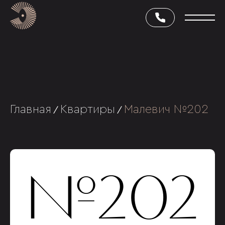
Главная
Квартиры
Малевич №202
/
/
№202