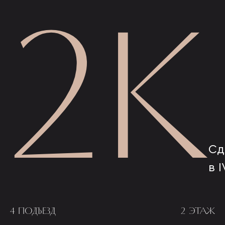
2К
Сд
в I
4 ПОДЪЕЗД
2 ЭТАЖ