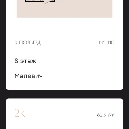
3 ПОДЪЕЗД
№ 110
8 этаж
Малевич
2к
62,3 М²