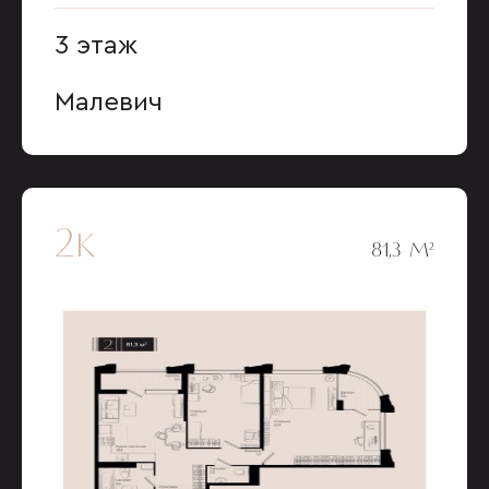
3 этаж
Малевич
2к
81,3 М²