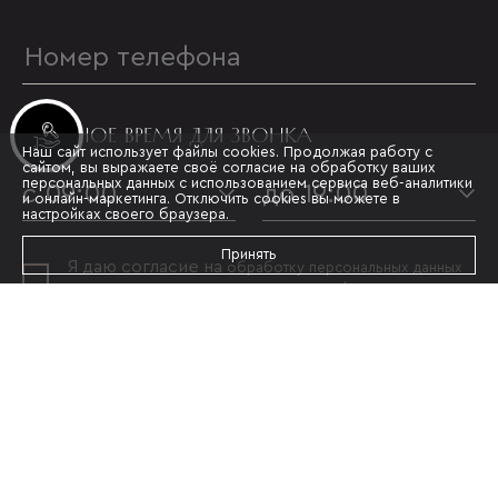
УДОБНОЕ ВРЕМЯ ДЛЯ ЗВОНКА
Инвестиционные лоты
Наш сайт использует файлы cookies. Продолжая работу с
сайтом, вы выражаете своё согласие на обработку ваших
персональных данных с использованием сервиса веб-аналитики
с 09:00
до 19:00
и онлайн-маркетинга. Отключить cookies вы можете в
настройках своего браузера.
Принять
Я даю согласие на
обработку персональных данных
и принимаю условия
политики конфиденциальности
ОТПРАВИТЬ