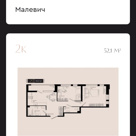
Малевич
2к
52,1 М²