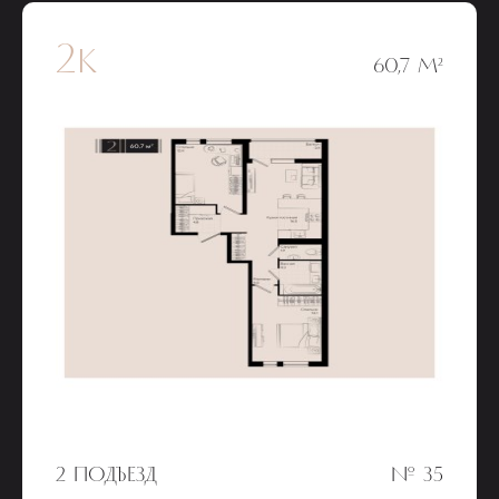
2к
60,7 М²
2 ПОДЪЕЗД
№ 35