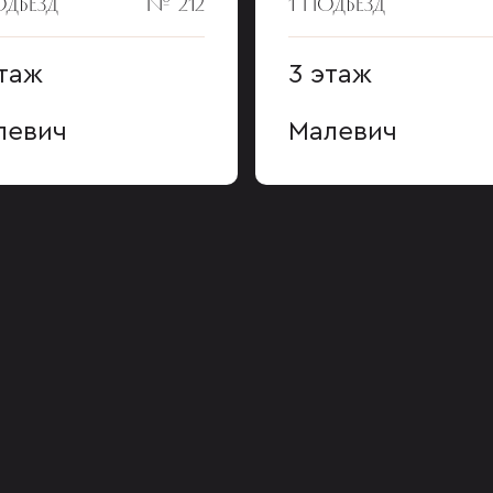
ОДЪЕЗД
№ 212
1 ПОДЪЕЗД
этаж
3 этаж
левич
Малевич