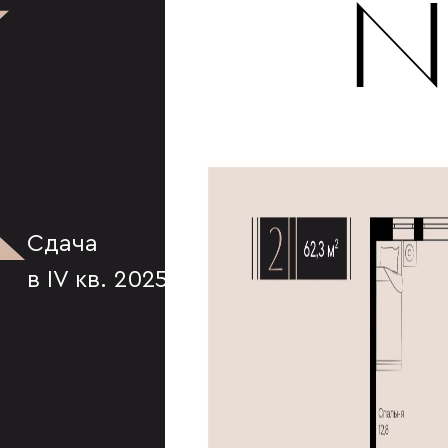
К
№
Сдача
в IV кв. 2025