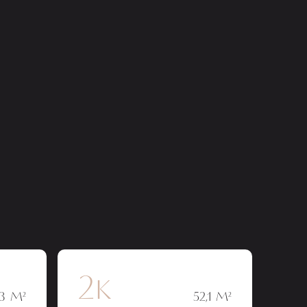
2к
,3 М²
52,1 М²