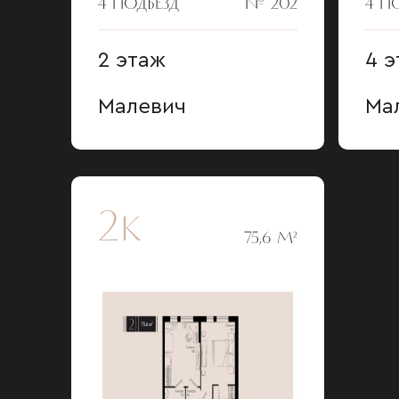
4 ПОДЪЕЗД
№ 202
4 П
2 этаж
4 
Малевич
Ма
2к
75,6 М²