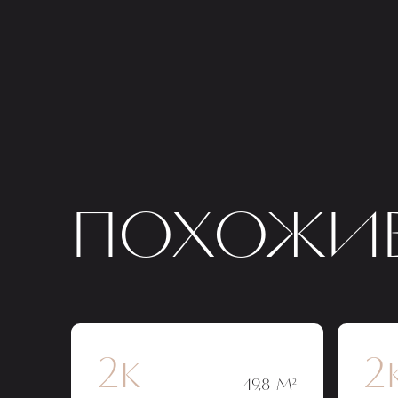
ПОХОЖИЕ
2к
2
49,8 М²