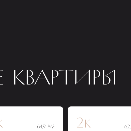
 КВАРТИРЫ
к
2к
64,9 М²
62