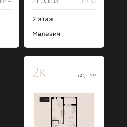
№ 4
3 ПОДЪЕЗД
№ 63
2 этаж
Малевич
2к
60,7 М²