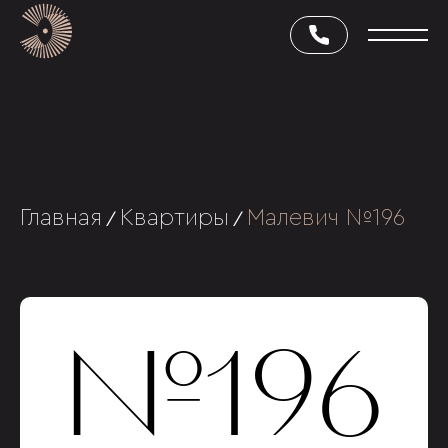
Главная
Квартиры
Малевич №196
/
/
№196