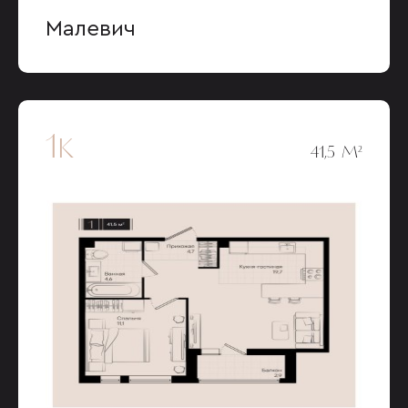
Малевич
1к
41,5 М²