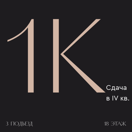
1К
Сдача
в IV кв.
3 ПОДЪЕЗД
18 ЭТАЖ