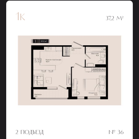
1к
37,2 М²
2 ПОДЪЕЗД
№ 36