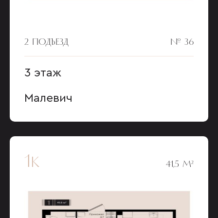
2 ПОДЪЕЗД
№ 36
3 этаж
Малевич
1к
41,5 М²