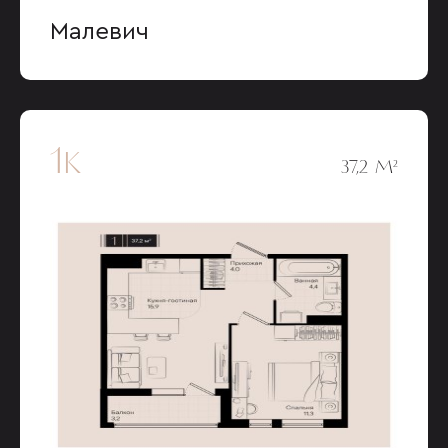
Малевич
1к
37,2 М²