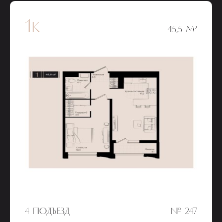
1к
45,5 М²
4 ПОДЪЕЗД
№ 247