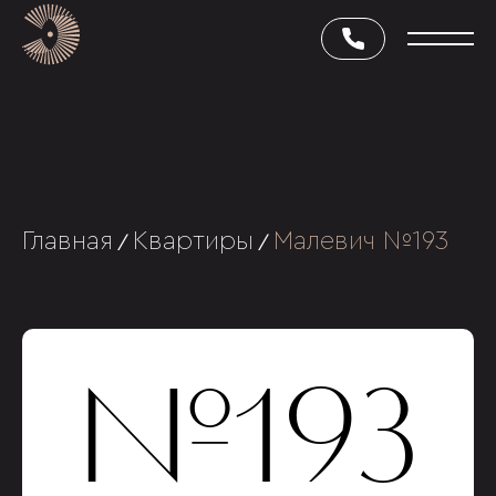
Главная
Квартиры
Малевич №193
/
/
№193