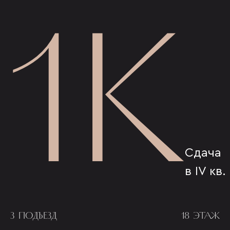
1К
Сдача
в IV кв.
3 ПОДЪЕЗД
18 ЭТАЖ