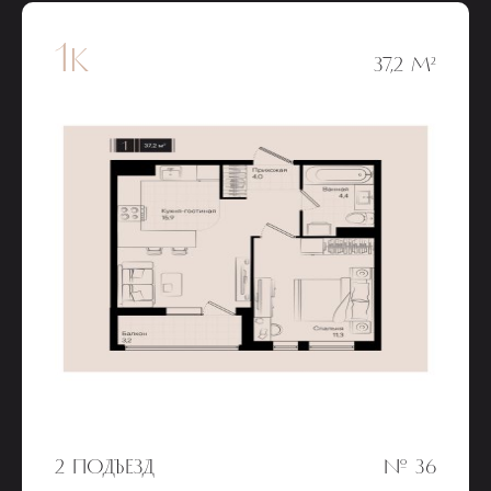
1к
37,2 М²
2 ПОДЪЕЗД
№ 36