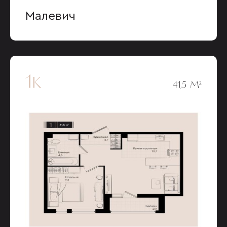
Малевич
1к
41,5 М²