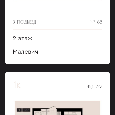
3 ПОДЪЕЗД
№ 68
2 этаж
Малевич
1к
45,5 М²