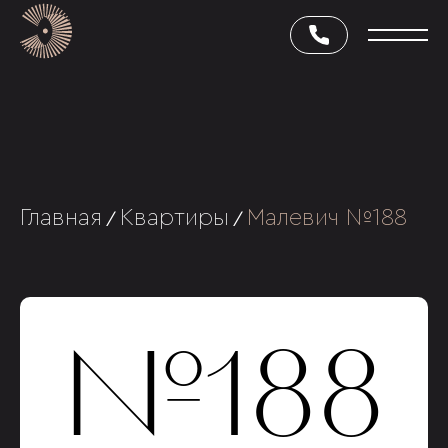
Главная
Квартиры
Малевич №188
/
/
№188