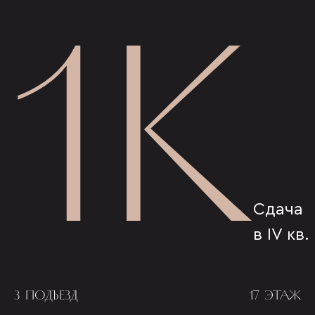
1К
Сдача
в IV кв.
3 ПОДЪЕЗД
17 ЭТАЖ