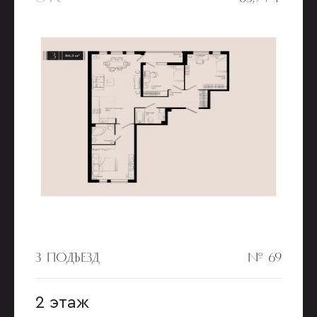
3 ПОДЪЕЗД
№ 69
2 этаж