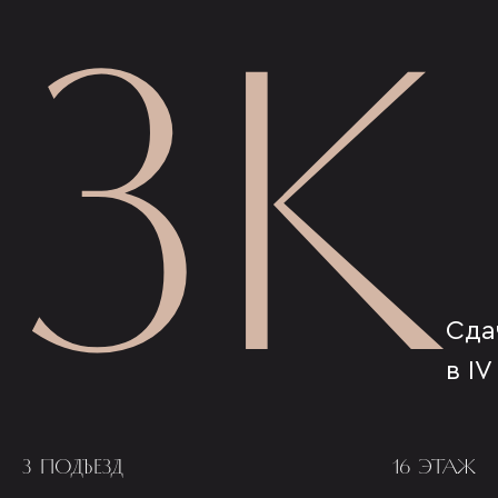
3К
Сда
в IV
3 ПОДЪЕЗД
16 ЭТАЖ