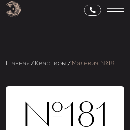
Главная
Квартиры
Малевич №181
/
/
№181