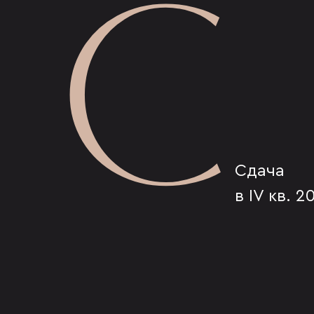
С
Сдача
в IV кв. 2