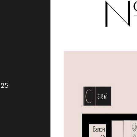
№
025