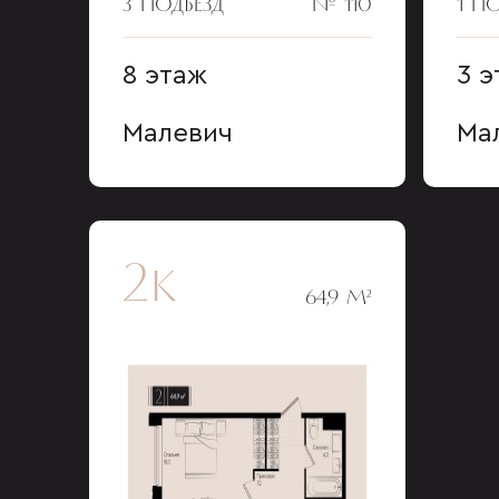
3 ПОДЪЕЗД
№ 110
1 П
8 этаж
3 э
Малевич
Ма
2к
64,9 М²