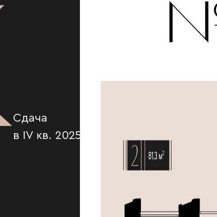
К
№
Сдача
в IV кв. 2025