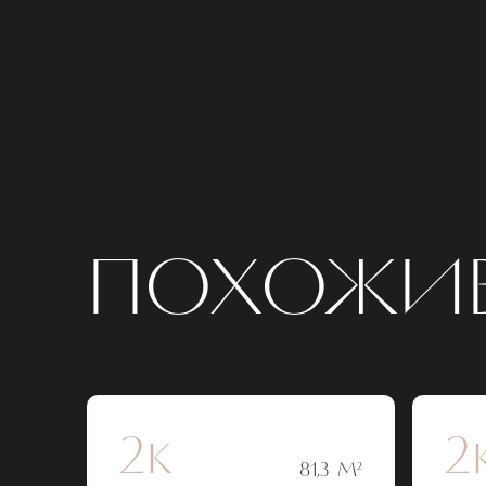
ПОХОЖИЕ
2к
2
81,3 М²