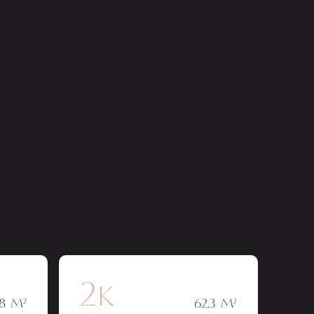
2к
,8 М²
62,3 М²