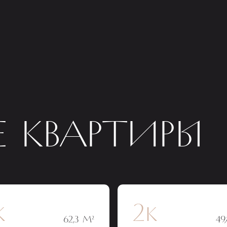
 КВАРТИРЫ
к
2к
62,3 М²
49