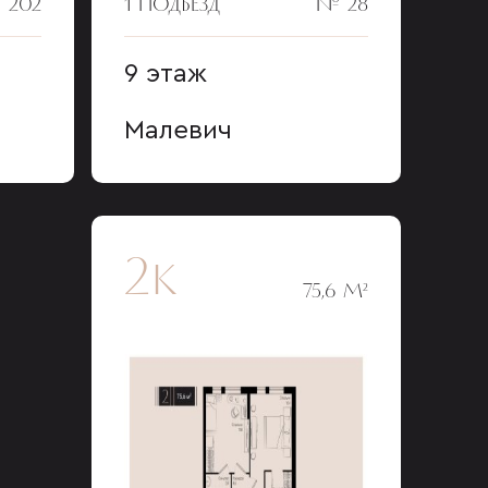
 202
1 ПОДЪЕЗД
№ 28
9 этаж
Малевич
2к
75,6 М²