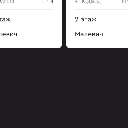
ОДЪЕЗД
№ 4
4 ПОДЪЕЗД
№
таж
2 этаж
левич
Малевич