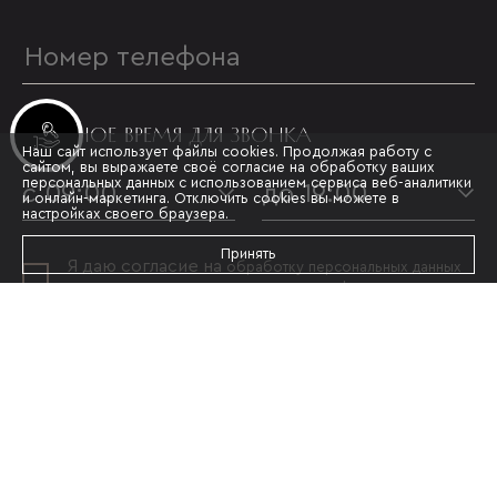
УДОБНОЕ ВРЕМЯ ДЛЯ ЗВОНКА
Инвестиционные лоты
Наш сайт использует файлы cookies. Продолжая работу с
сайтом, вы выражаете своё согласие на обработку ваших
персональных данных с использованием сервиса веб-аналитики
с 09:00
до 19:00
и онлайн-маркетинга. Отключить cookies вы можете в
настройках своего браузера.
Принять
Я даю согласие на
обработку персональных данных
и принимаю условия
политики конфиденциальности
ОТПРАВИТЬ