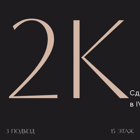
2К
Сд
в I
3 ПОДЪЕЗД
15 ЭТАЖ