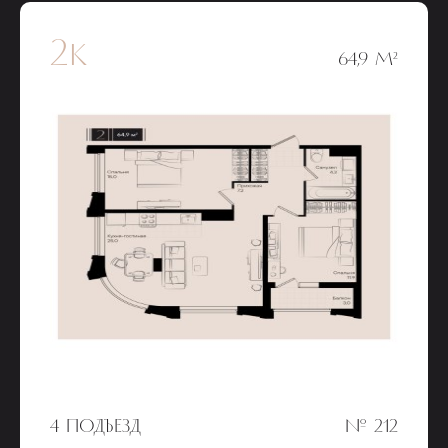
2к
64,9 М²
4 ПОДЪЕЗД
№ 212