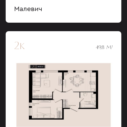
Малевич
2к
49,8 М²