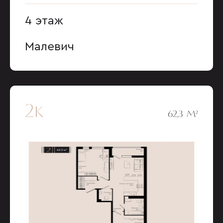
4 этаж
Малевич
2к
62,3 М²