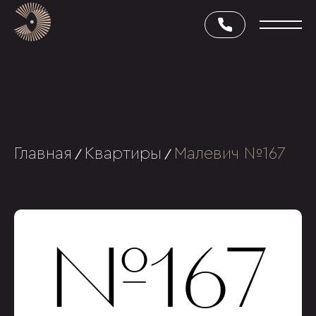
Главная
Квартиры
Малевич №167
/
/
№167