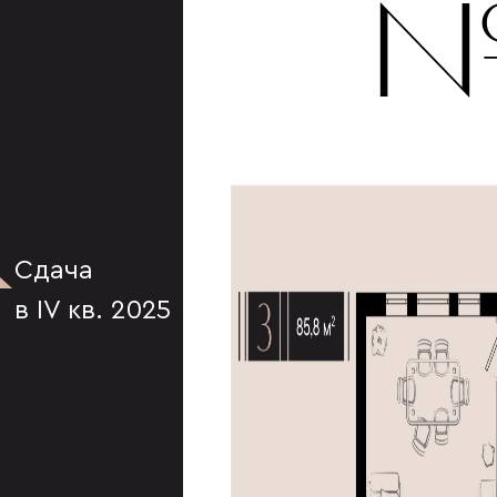
К
№
Сдача
в IV кв. 2025