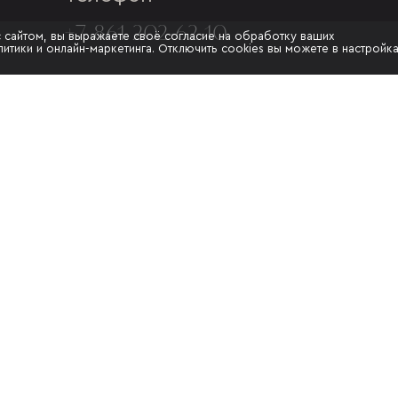
+7 861 202-62-10
с сайтом, вы выражаете своё согласие на обработку ваших
итики и онлайн-маркетинга. Отключить cookies вы можете в настройк
Адрес
Г. КРАСНОДАР, УЛ.МУРАТА
АХЕДЖАКА, 20