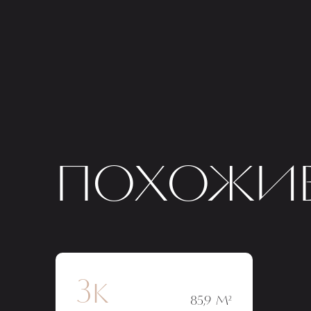
ПОХОЖИЕ
3к
85,9 М²