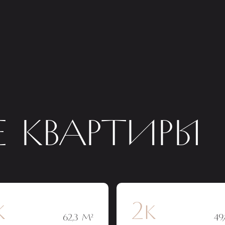
 КВАРТИРЫ
к
2к
62,3 М²
49