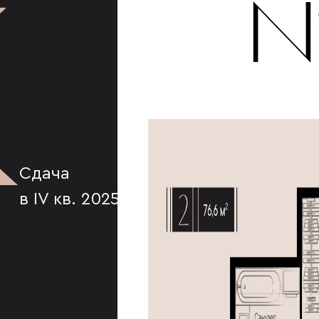
К
№
Сдача
в IV кв. 2025