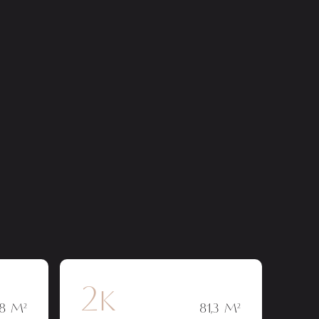
2к
,8 М²
81,3 М²