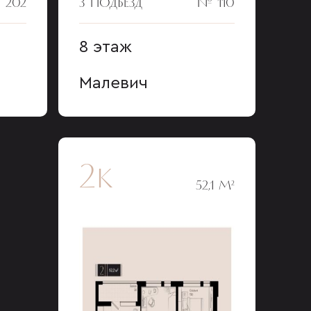
 202
3 ПОДЪЕЗД
№ 110
8 этаж
Малевич
2к
52,1 М²