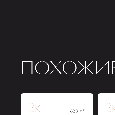
ПОХОЖИЕ
2к
2
62,3 М²