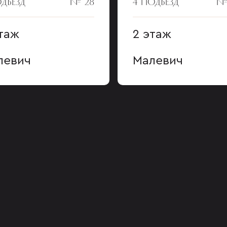
ОДЪЕЗД
№ 28
4 ПОДЪЕЗД
№
таж
2 этаж
левич
Малевич