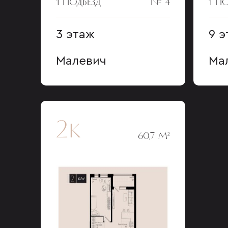
1 ПОДЪЕЗД
№ 4
1 П
3 этаж
9 э
Малевич
Ма
2к
60,7 М²