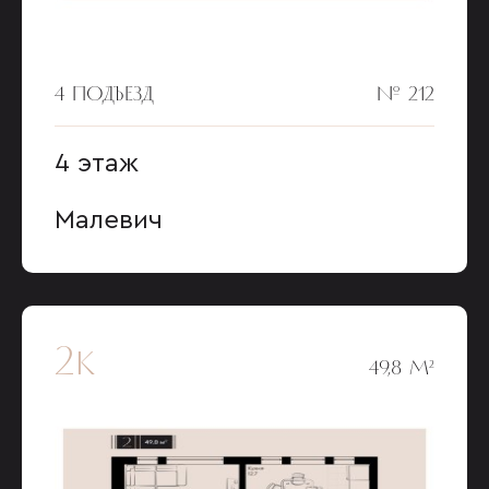
4 ПОДЪЕЗД
№ 212
4 этаж
Малевич
2к
49,8 М²