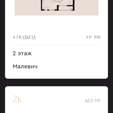
4 ПОДЪЕЗД
№ 198
2 этаж
Малевич
2к
62,3 М²