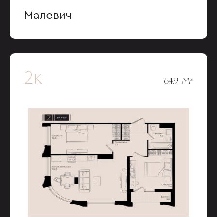
Малевич
2к
64,9 М²