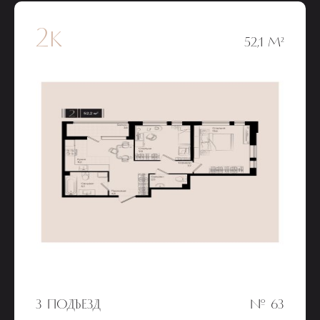
2к
52,1 М²
3 ПОДЪЕЗД
№ 63