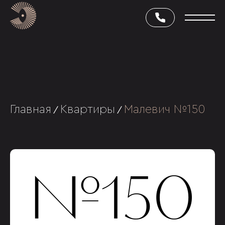
Главная
Квартиры
Малевич №150
/
/
№150