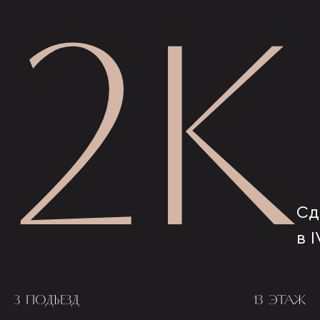
2К
Сд
в I
3 ПОДЪЕЗД
13 ЭТАЖ