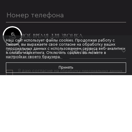
УДОБНОЕ ВРЕМЯ ДЛЯ ЗВОНКА
Инвестиционные лоты
Наш сайт использует файлы cookies. Продолжая работу с
сайтом, вы выражаете своё согласие на обработку ваших
персональных данных с использованием сервиса веб-аналитики
с 09:00
до 19:00
и онлайн-маркетинга. Отключить cookies вы можете в
настройках своего браузера.
Принять
Я даю согласие на
обработку персональных данных
и принимаю условия
политики конфиденциальности
ОТПРАВИТЬ