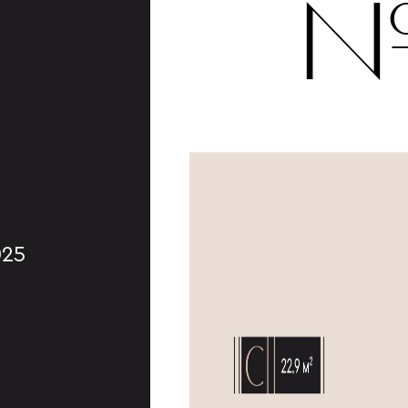
№
025