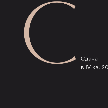
С
Сдача
в IV кв. 2