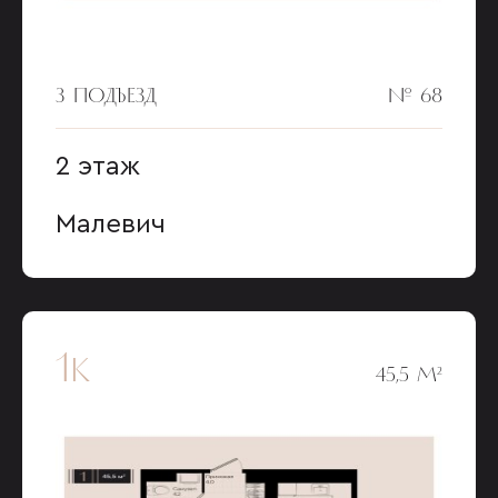
3 ПОДЪЕЗД
№ 68
2 этаж
Малевич
1к
45,5 М²