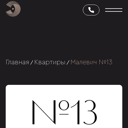
Главная
Квартиры
Малевич №13
/
/
№13