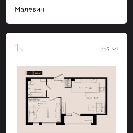
Малевич
1к
41,5 М²