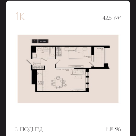
1к
42,5 М²
3 ПОДЪЕЗД
№ 96