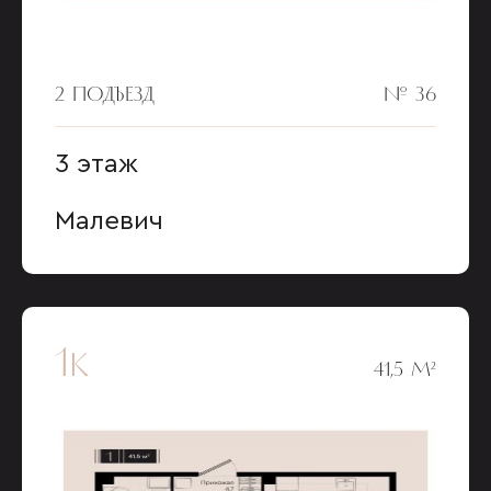
2 ПОДЪЕЗД
№ 36
3 этаж
Малевич
1к
41,5 М²