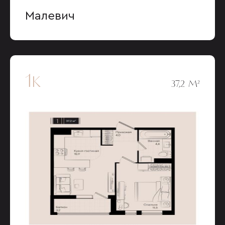
Малевич
1к
37,2 М²