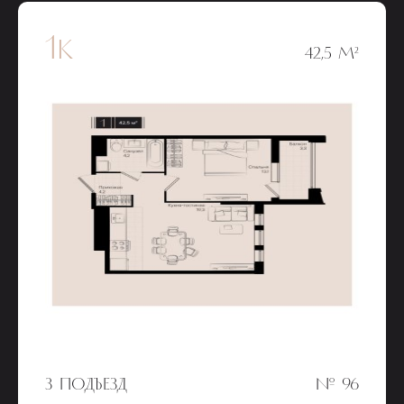
1к
42,5 М²
3 ПОДЪЕЗД
№ 96