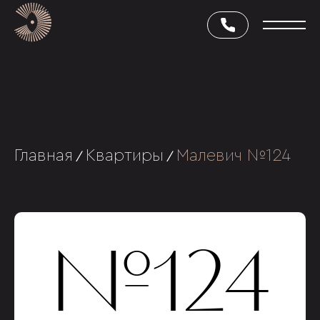
Главная
Квартиры
Малевич №124
/
/
№124