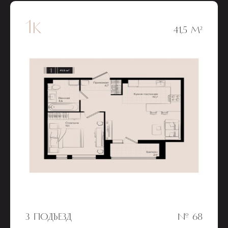
1к
41,5 М²
3 ПОДЪЕЗД
№ 68