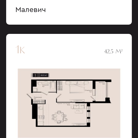
Малевич
1к
42,5 М²