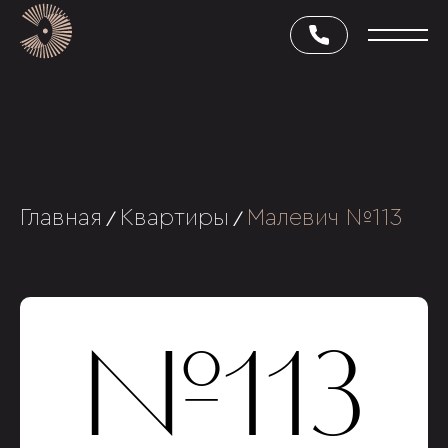
Главная
Квартиры
Малевич №113
/
/
№113