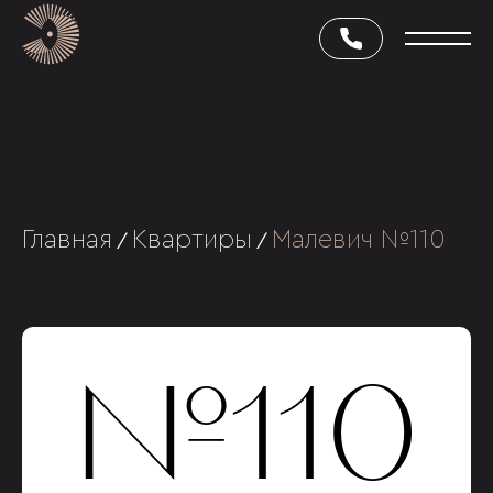
Главная
Квартиры
Малевич №110
/
/
№110