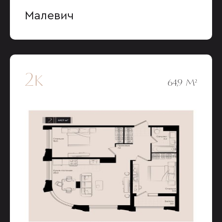
Малевич
2к
64,9 М²