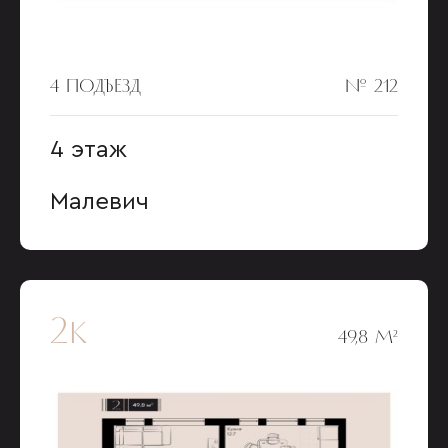
4 ПОДЪЕЗД
№ 212
4 этаж
Малевич
2к
49,8 М²