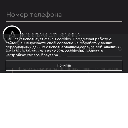
УДОБНОЕ ВРЕМЯ ДЛЯ ЗВОНКА
Инвестиционные лоты
Наш сайт использует файлы cookies. Продолжая работу с
сайтом, вы выражаете своё согласие на обработку ваших
персональных данных с использованием сервиса веб-аналитики
с 09:00
до 19:00
и онлайн-маркетинга. Отключить cookies вы можете в
настройках своего браузера.
Принять
Я даю согласие на
обработку персональных данных
и принимаю условия
политики конфиденциальности
ОТПРАВИТЬ