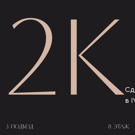
2К
Сд
в I
3 ПОДЪЕЗД
8 ЭТАЖ