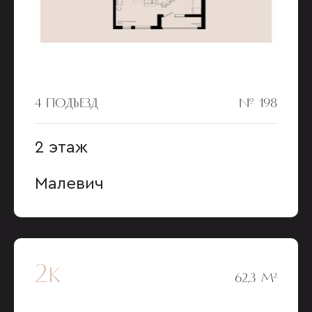
4 ПОДЪЕЗД
№ 198
2 этаж
Малевич
2к
62,3 М²