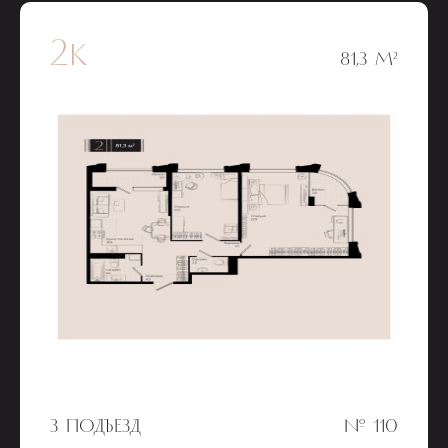
2к
81,3 М²
3 ПОДЪЕЗД
№ 110