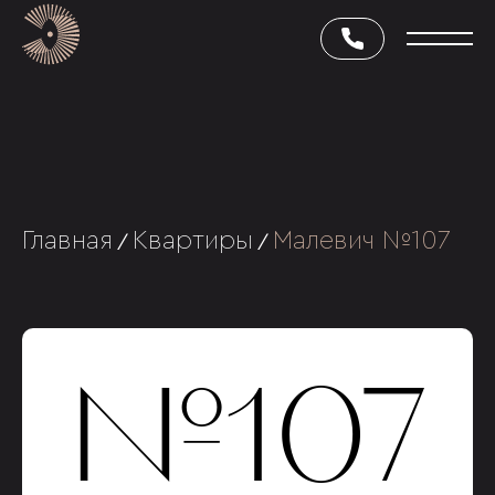
Главная
Квартиры
Малевич №107
/
/
№107