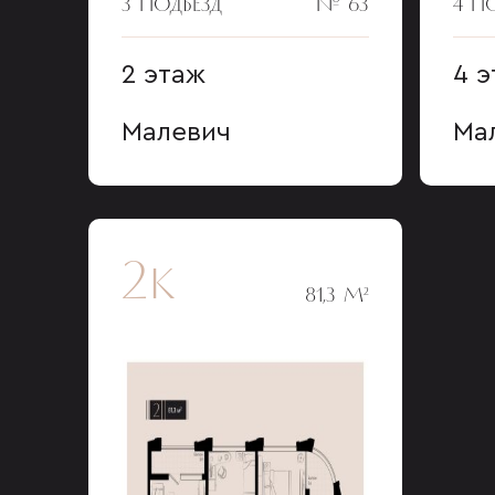
3 ПОДЪЕЗД
№ 63
4 П
2 этаж
4 
Малевич
Ма
2к
81,3 М²