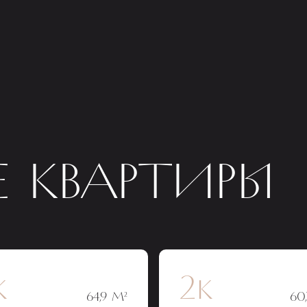
 КВАРТИРЫ
к
2к
64,9 М²
60