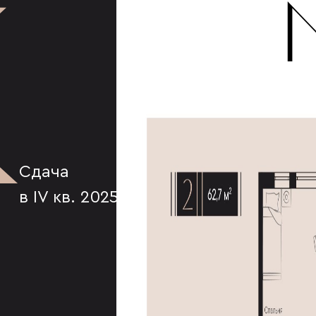
К
Сдача
в IV кв. 2025