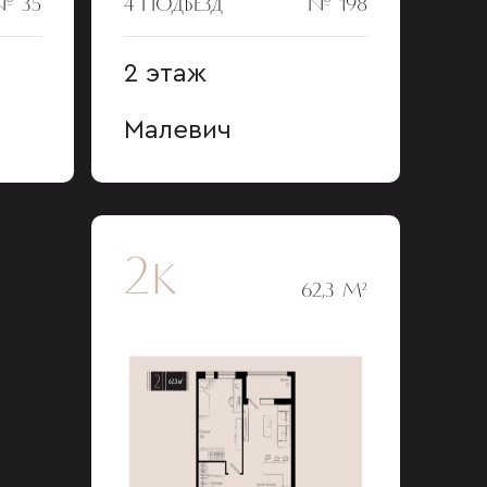
№ 35
4 ПОДЪЕЗД
№ 198
2 этаж
Малевич
2к
62,3 М²