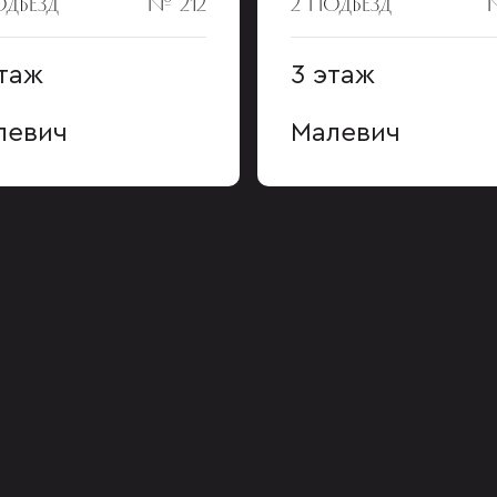
ОДЪЕЗД
№ 212
2 ПОДЪЕЗД
этаж
3 этаж
левич
Малевич