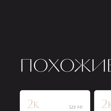
ПОХОЖИЕ
2к
2
52,1 М²