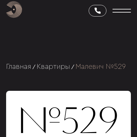
Главная
Квартиры
Малевич №529
/
/
№529