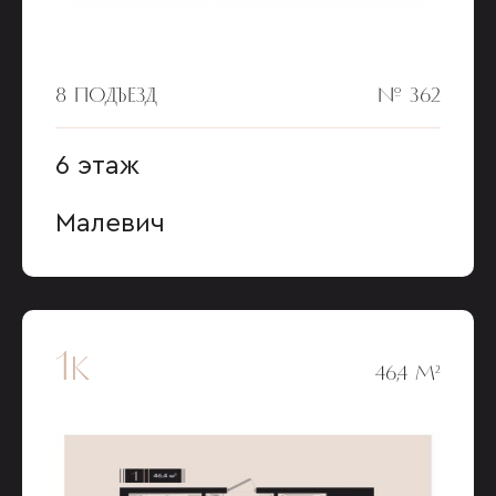
8 ПОДЪЕЗД
№ 362
6 этаж
Малевич
1к
46,4 М²