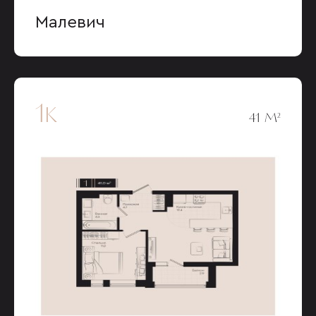
Малевич
1к
41 М²