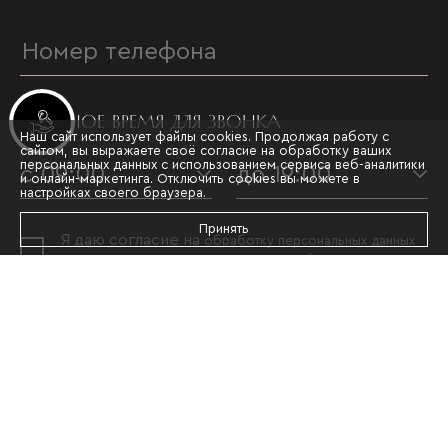
УДОБНОЕ ВРЕМЯ ДЛЯ ЗВОНКА
Инвестиционные лоты
Наш сайт использует файлы cookies. Продолжая работу с
сайтом, вы выражаете своё согласие на обработку ваших
персональных данных с использованием сервиса веб-аналитики
с 09:00
до 19:00
и онлайн-маркетинга. Отключить cookies вы можете в
настройках своего браузера.
Принять
Я даю согласие на
обработку персональных данных
и принимаю условия
политики конфиденциальности
ОТПРАВИТЬ