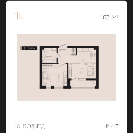
1к
37,7 М²
10 ПОДЪЕЗД
№ 417