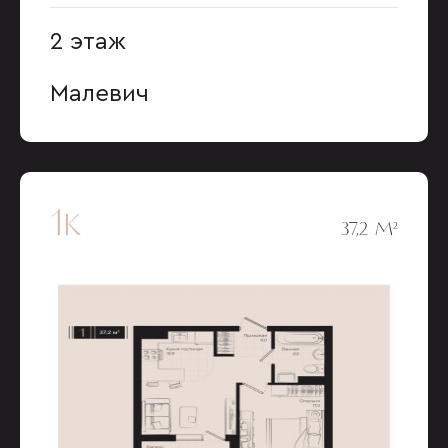
2 этаж
Малевич
1к
37,2 М²