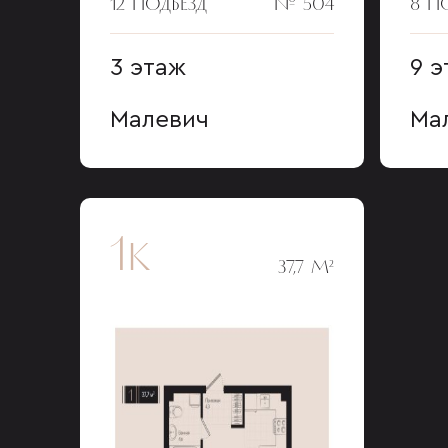
12 ПОДЪЕЗД
№ 504
8 П
3 этаж
9 э
Малевич
Ма
1к
37,7 М²