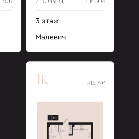
 308
7 ПОДЪЕЗД
№ 304
3 этаж
Малевич
1к
41,5 М²