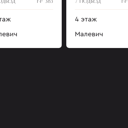
ОДЪЕЗД
№ 383
7 ПОДЪЕЗД
№
таж
4 этаж
левич
Малевич