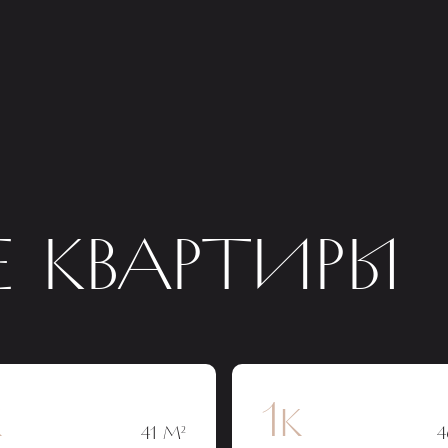
 КВАРТИРЫ
к
1к
41 М²
4