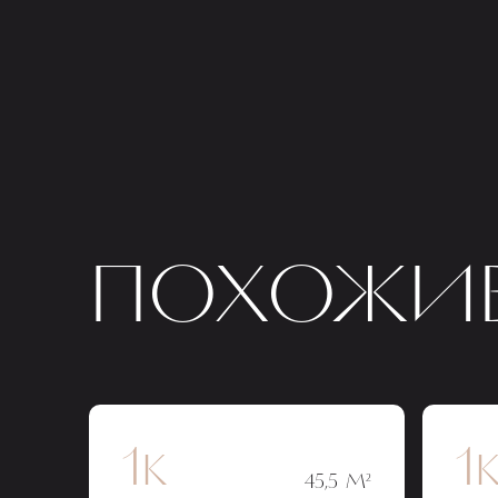
ПОХОЖИЕ
1к
1
45,5 М²