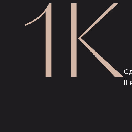
1К
Сд
II