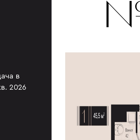
№
ача в
 кв. 2026