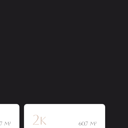
2к
,7 М²
60,7 М²