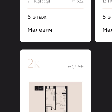
7 ПОДЪЕЗД
№ 322
12 
8 этаж
5 э
Малевич
Ма
2к
60,7 М²