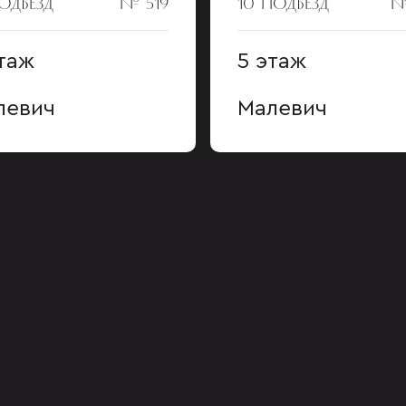
ПОДЪЕЗД
№ 519
10 ПОДЪЕЗД
№
таж
5 этаж
левич
Малевич