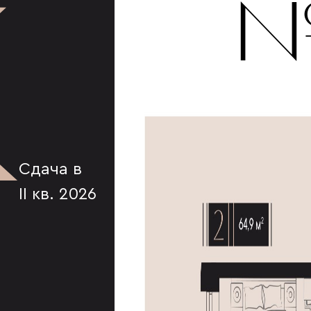
К
№
Сдача в
II кв. 2026