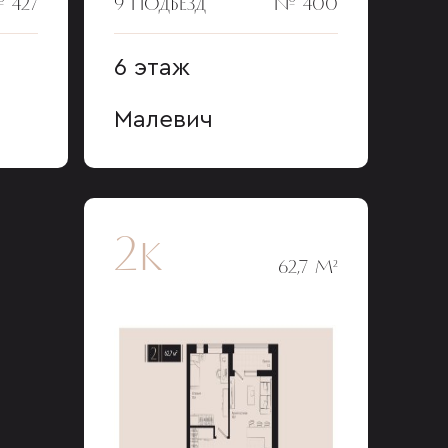
 427
9 ПОДЪЕЗД
№ 400
6 этаж
Малевич
2к
62,7 М²