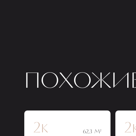
ПОХОЖИЕ
2к
2
62,3 М²