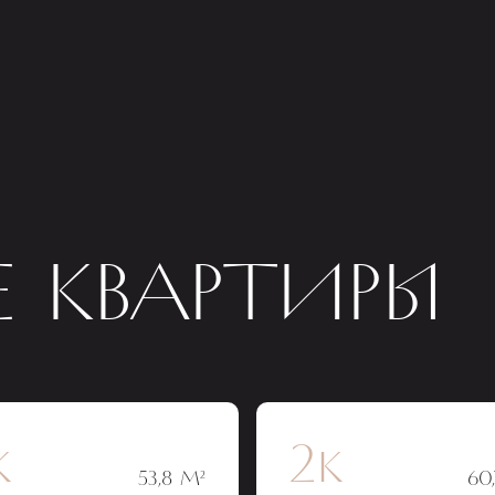
 КВАРТИРЫ
к
2к
53,8 М²
60