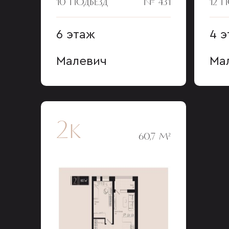
10 ПОДЪЕЗД
№ 431
12 
6 этаж
4 
Малевич
Ма
2к
60,7 М²