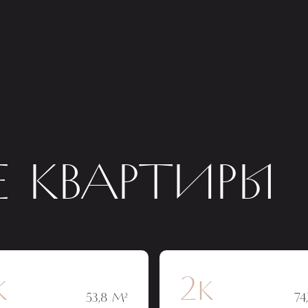
 КВАРТИРЫ
к
2к
53,8 М²
74