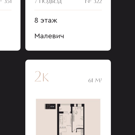
 351
7 ПОДЪЕЗД
№ 322
8 этаж
Малевич
2к
61 М²