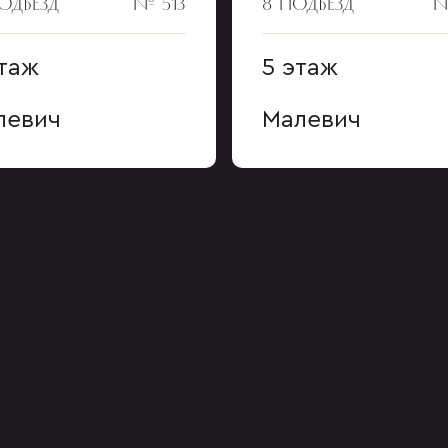
ПОДЪЕЗД
№ 513
8 ПОДЪЕЗД
№
этаж
5 этаж
левич
Малевич