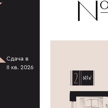
К
№
Сдача в
II кв. 2026