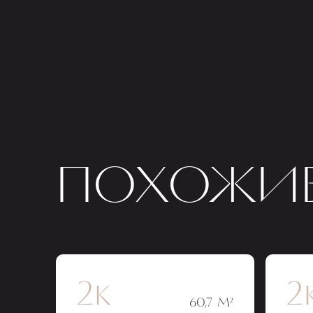
ПОХОЖИЕ
2к
2
60,7 М²