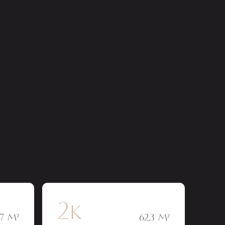
2к
,7 М²
62,3 М²