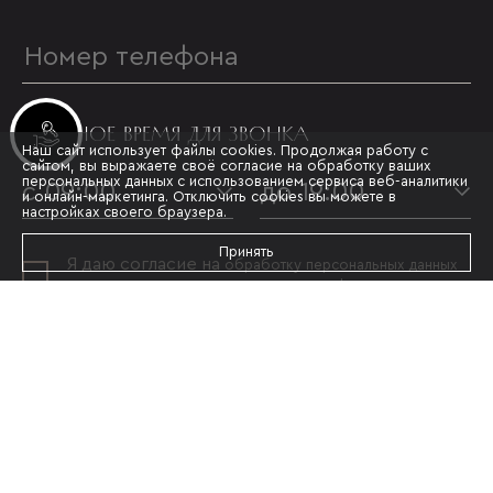
УДОБНОЕ ВРЕМЯ ДЛЯ ЗВОНКА
Инвестиционные лоты
Наш сайт использует файлы cookies. Продолжая работу с
сайтом, вы выражаете своё согласие на обработку ваших
персональных данных с использованием сервиса веб-аналитики
с 09:00
до 19:00
и онлайн-маркетинга. Отключить cookies вы можете в
настройках своего браузера.
Принять
Я даю согласие на
обработку персональных данных
и принимаю условия
политики конфиденциальности
ОТПРАВИТЬ