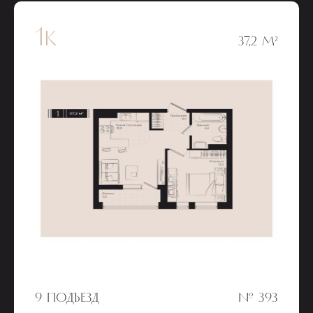
1к
37,2 М²
9 ПОДЪЕЗД
№ 393