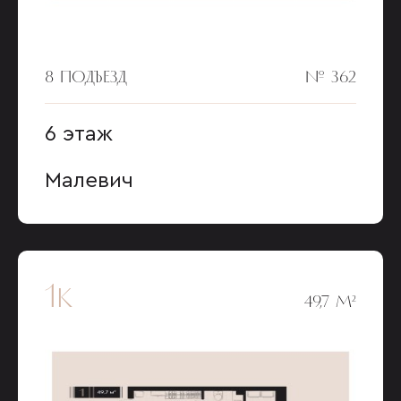
8 ПОДЪЕЗД
№ 362
6 этаж
Малевич
1к
49,7 М²