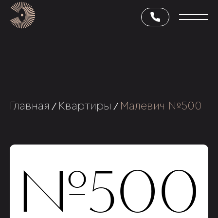
Главная
Квартиры
Малевич №500
/
/
№500