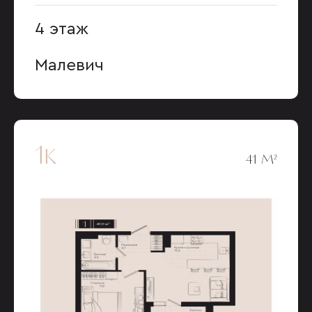
4 этаж
Малевич
1к
41 М²