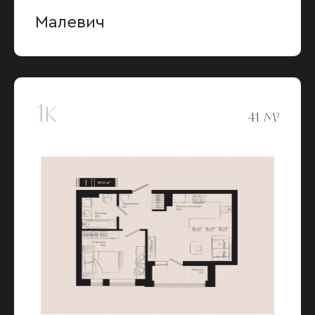
Малевич
1к
41 М²