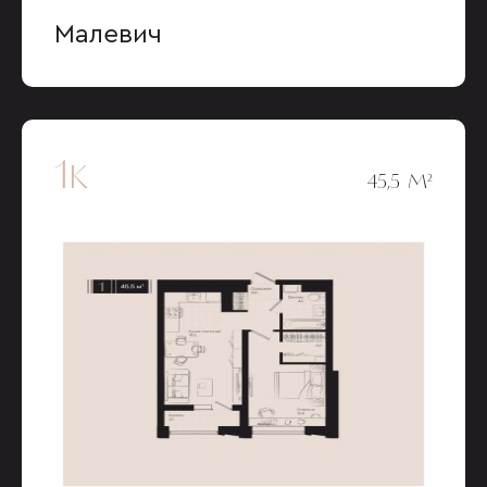
Малевич
1к
45,5 М²