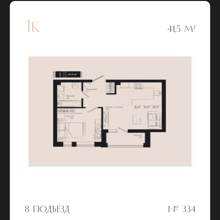
1к
41,5 М²
8 ПОДЪЕЗД
№ 334