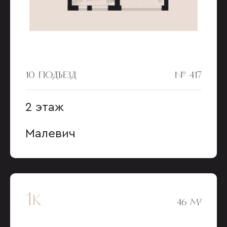
10 ПОДЪЕЗД
№ 417
2 этаж
Малевич
1к
46 М²