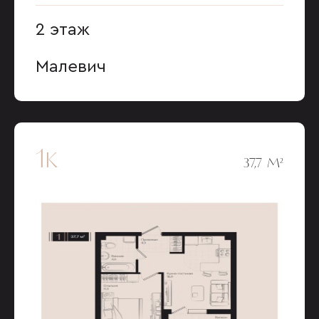
2 этаж
Малевич
1к
37,7 М²