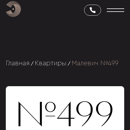
Главная
Квартиры
Малевич №499
/
/
№499