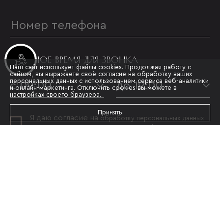
УДОБНОЕ ВРЕМЯ ДЛЯ ЗВОНКА
Инвестиционные лоты
Наш сайт использует файлы cookies. Продолжая работу с
сайтом, вы выражаете своё согласие на обработку ваших
персональных данных с использованием сервиса веб-аналитики
с 09:00
до 19:00
и онлайн-маркетинга. Отключить cookies вы можете в
настройках своего браузера.
Принять
Я даю согласие на
обработку персональных данных
и принимаю условия
политики конфиденциальности
ОТПРАВИТЬ