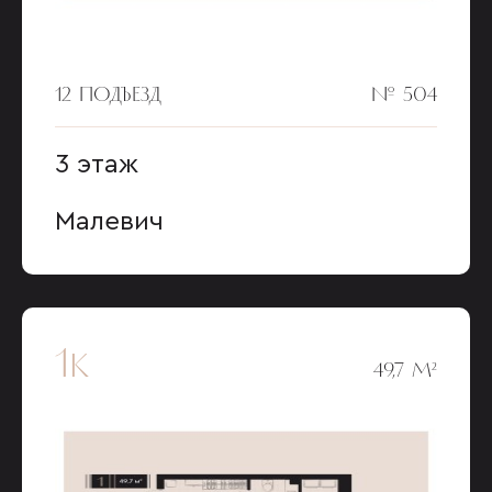
12 ПОДЪЕЗД
№ 504
3 этаж
Малевич
1к
49,7 М²