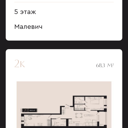
5 этаж
Малевич
2к
68,3 М²