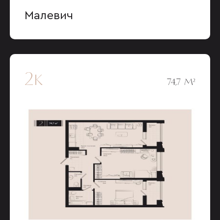
Малевич
2к
74,7 М²