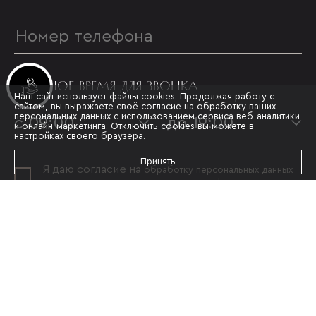
УДОБНОЕ ВРЕМЯ ДЛЯ ЗВОНКА
Инвестиционные лоты
Наш сайт использует файлы cookies. Продолжая работу с
сайтом, вы выражаете своё согласие на обработку ваших
персональных данных с использованием сервиса веб-аналитики
с 09:00
до 19:00
и онлайн-маркетинга. Отключить cookies вы можете в
настройках своего браузера.
Принять
Я даю согласие на
обработку персональных данных
и принимаю условия
политики конфиденциальности
ОТПРАВИТЬ