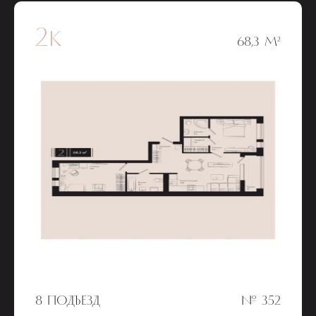
2к
68,3 М²
8 ПОДЪЕЗД
№ 352