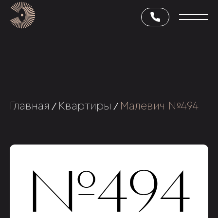
Главная
Квартиры
Малевич №494
/
/
№494