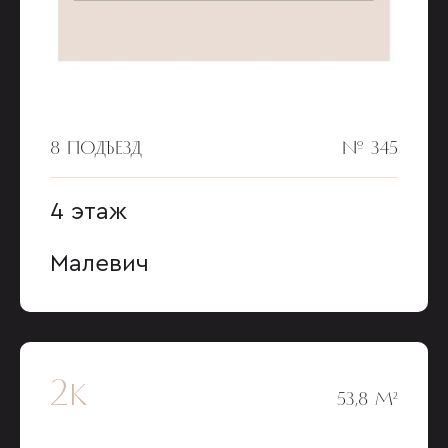
8 ПОДЪЕЗД
№ 345
4 этаж
Малевич
2к
53,8 М²