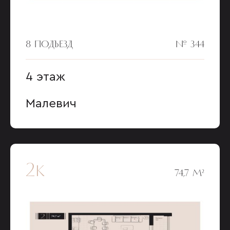
8 ПОДЪЕЗД
№ 344
4 этаж
Малевич
2к
74,7 М²