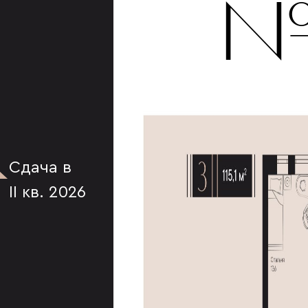
К
№
Сдача в
II кв. 2026