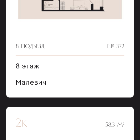
8 ПОДЪЕЗД
№ 372
8 этаж
Малевич
2к
58,3 М²