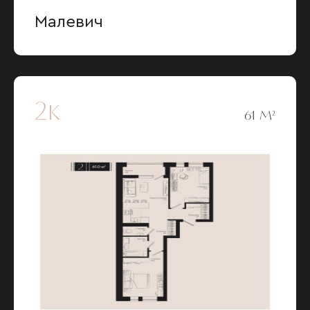
Малевич
2к
61 М²