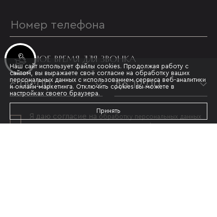
УДОБНОЕ ВРЕМЯ ДЛЯ ЗВОНКА
Инвестиционные лоты
Наш сайт использует файлы cookies. Продолжая работу с
сайтом, вы выражаете своё согласие на обработку ваших
персональных данных с использованием сервиса веб-аналитики
с 09:00
до 19:00
и онлайн-маркетинга. Отключить cookies вы можете в
настройках своего браузера.
Принять
Я даю согласие на
обработку персональных данных
и принимаю условия
политики конфиденциальности
ОТПРАВИТЬ