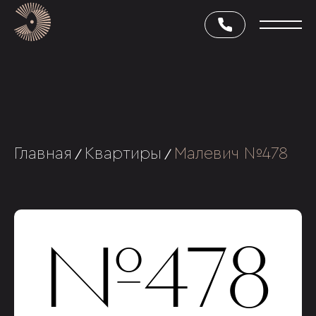
Главная
Квартиры
Малевич №478
/
/
№478