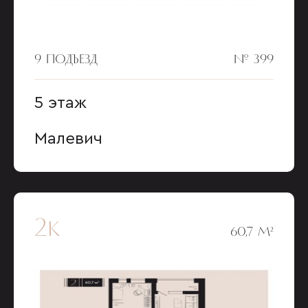
9 ПОДЪЕЗД
№ 399
5 этаж
Малевич
2к
60,7 М²