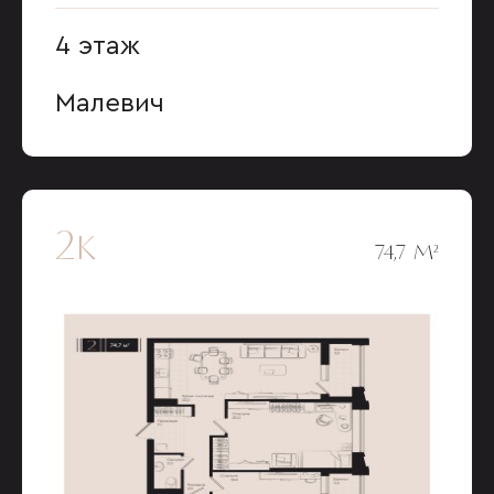
4 этаж
Малевич
2к
74,7 М²