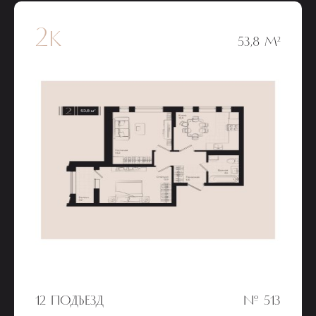
2к
53,8 М²
12 ПОДЪЕЗД
№ 513