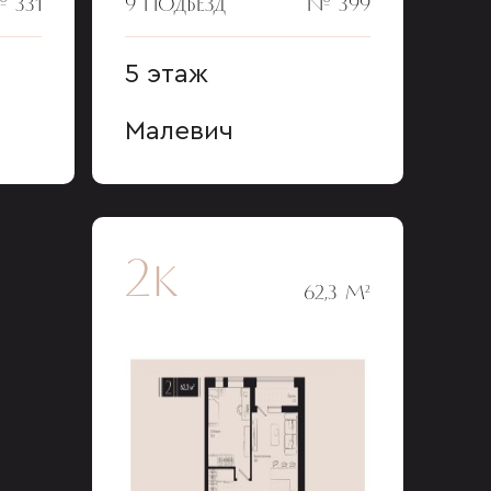
 331
9 ПОДЪЕЗД
№ 399
5 этаж
Малевич
2к
62,3 М²