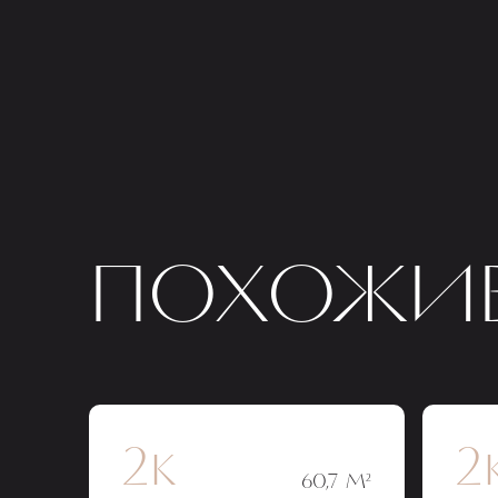
ПОХОЖИЕ
2к
2
60,7 М²