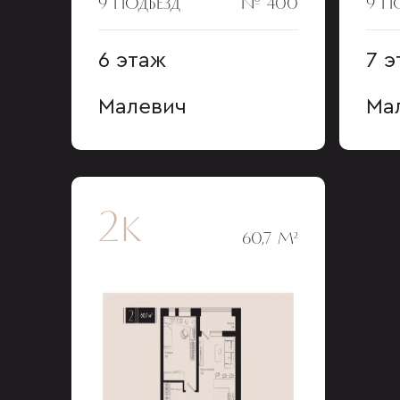
9 ПОДЪЕЗД
№ 400
9 П
6 этаж
7 э
Малевич
Ма
2к
60,7 М²