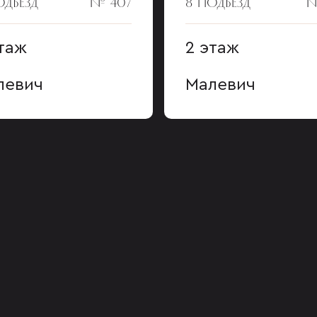
ОДЪЕЗД
№ 407
8 ПОДЪЕЗД
№
таж
2 этаж
левич
Малевич