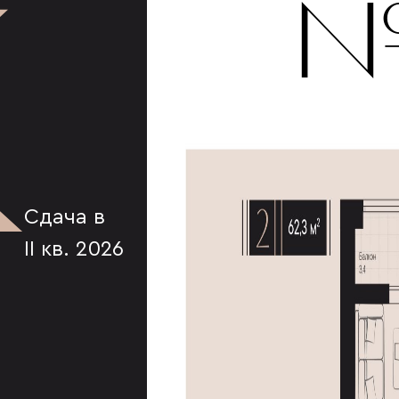
К
№
Сдача в
II кв. 2026