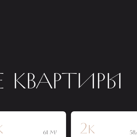
 КВАРТИРЫ
к
2к
61 М²
58