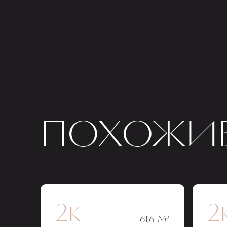
ПОХОЖИЕ
2к
2
61,6 М²