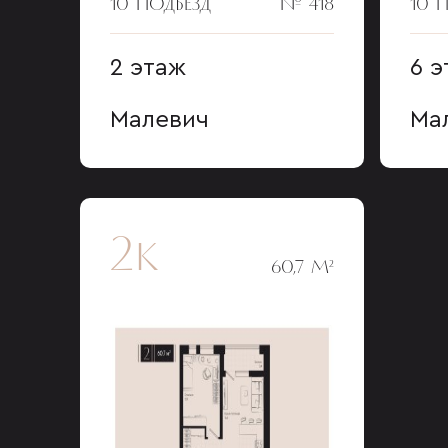
10 ПОДЪЕЗД
№ 418
10 
2 этаж
6 э
Малевич
Ма
2к
60,7 М²