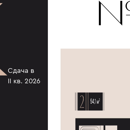
К
№
Сдача в
II кв. 2026