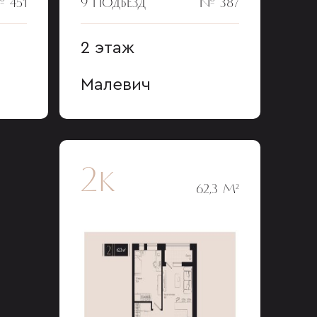
 451
9 ПОДЪЕЗД
№ 387
2 этаж
Малевич
2к
62,3 М²