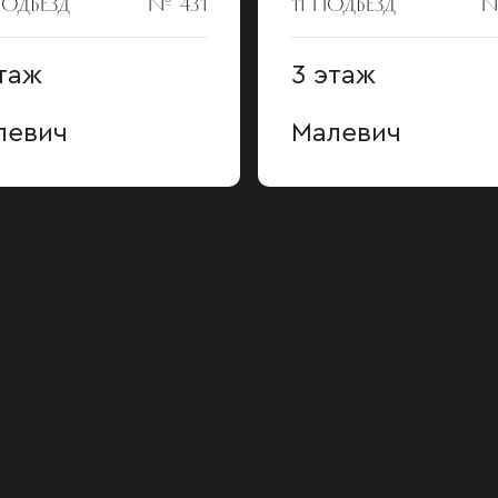
ПОДЪЕЗД
№ 431
11 ПОДЪЕЗД
№
таж
3 этаж
левич
Малевич