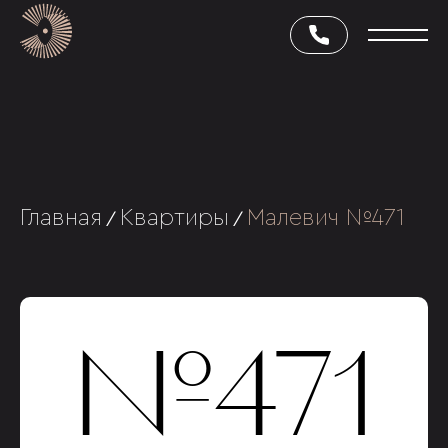
Главная
Квартиры
Малевич №471
/
/
№471