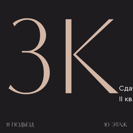
3К
Сда
II к
11 ПОДЪЕЗД
10 ЭТАЖ