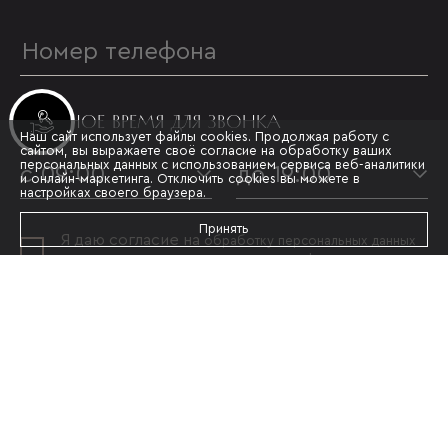
УДОБНОЕ ВРЕМЯ ДЛЯ ЗВОНКА
Инвестиционные лоты
Наш сайт использует файлы cookies. Продолжая работу с
сайтом, вы выражаете своё согласие на обработку ваших
персональных данных с использованием сервиса веб-аналитики
с 09:00
до 19:00
и онлайн-маркетинга. Отключить cookies вы можете в
настройках своего браузера.
Принять
Я даю согласие на
обработку персональных данных
и принимаю условия
политики конфиденциальности
ОТПРАВИТЬ