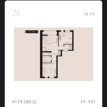
2к
61 М²
10 ПОДЪЕЗД
№ 430