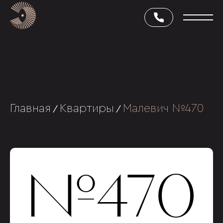
Главная
Квартиры
Малевич №470
/
/
№470