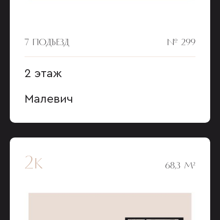
7 ПОДЪЕЗД
№ 299
2 этаж
Малевич
2к
68,3 М²