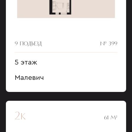
9 ПОДЪЕЗД
№ 399
5 этаж
Малевич
2к
61 М²