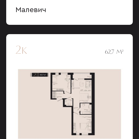
Малевич
2к
62,7 М²