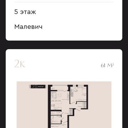
5 этаж
Малевич
2к
61 М²